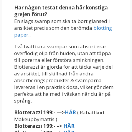
Har någon testat denna här konstiga
grejen förut?
En slags svamp som ska ta bort glansed i
ansiktet precis som den berömda
blotting
paper
..
Två tvättbara svampar som absorberar
överflödig olja från huden, utan att täppa
till porerna eller förstöra sminkningen.
Blotterazzi är gjorda för att täcka varje del
av ansiktet, till skillnad från andra
absorberingsprodukter & svamparna
levereras i en praktisk dosa, vilket gör dem
perfekta att ha med i väskan när du är på
språng.
Blotterazzi 199:- —>
HÄR
( Rabattkod:
Makeupbymattis )
Blotterazzi 199:- –>
HÄR