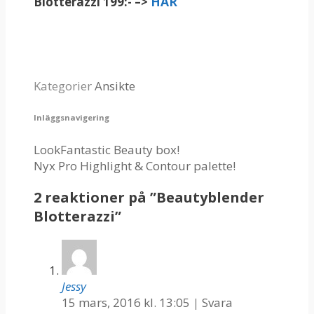
Blotterazzi 199:- –>
HÄR
Kategorier
Ansikte
Inläggsnavigering
LookFantastic Beauty box!
Nyx Pro Highlight & Contour palette!
2 reaktioner på ”
Beautyblender
Blotterazzi
”
Jessy
15 mars, 2016 kl. 13:05
|
Svara