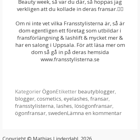
Beauty week, så var du där, så hoppas jag
verkligen att du kollade in deras fransar.👍🏻
Om ni inte vet vilka Fransstylisterna är, så är
dom egentligen ett företag som utbildar i
fransförlängning & lashlift & mycket mer &
har en salong i Uppsala. För att läsa mer om
dom så gå in på deras hemsida
www.fransstylisterna.se
Kategorier
Ögon
Etiketter
beautyblogger
,
blogger
,
cosmetics
,
eyelashes
,
fransar
,
fransstylisterna
,
lashes
,
lösögonfransar
,
ögonfransar
,
sweden
Lämna en kommentar
Copyright © Mathias Linderdahl, 2026