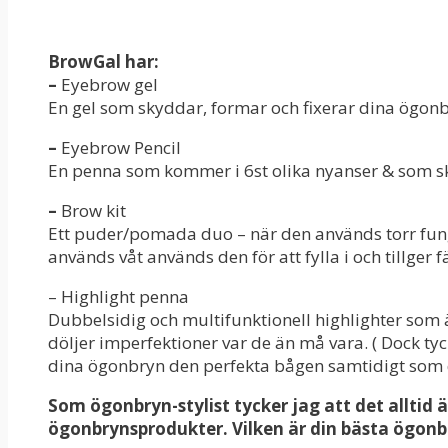
BrowGal har:
–
Eyebrow gel
En gel som skyddar, formar och fixerar dina ögonbr
–
Eyebrow Pencil
En penna som kommer i 6st olika nyanser & som ska
–
Brow kit
Ett puder/pomada duo – när den används torr funge
används våt används den för att fylla i och tillger f
– Highlight penna
Dubbelsidig och multifunktionell highlighter som 
döljer imperfektioner var de än må vara. ( Dock ty
dina ögonbryn den perfekta bågen samtidigt som d
Som ögonbryn-stylist tycker jag att det alltid ä
ögonbrynsprodukter. Vilken är din bästa ögonb