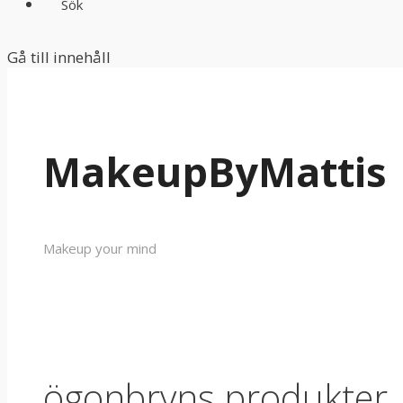
Sök
Gå till innehåll
MakeupByMattis
Makeup your mind
ögonbryns produkter