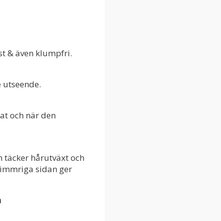
st & även klumpfri.
e utseende.
at och när den
 täcker hårutväxt och
skimmriga sidan ger
a