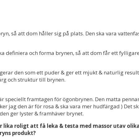
yn, så att dom håller sig på plats. Den ska vara vattenfa
 definiera och forma brynen, så att dom får ett fylligar
rar den som ett puder & ger ett mjukt & naturlig result
ärg och struktur till brynen.
är speciellt framtagen för ögonbrynen. Den matta pennan
cker jag den är för rosa & ska vara mer hudfärgad ) Det 
en ger lyster & framhäver brynet.
r lika roligt att få leka & testa med massor utav olik
ryns produkt?