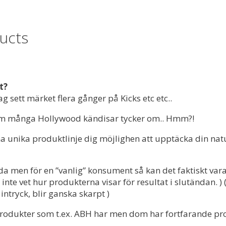
ucts
ut?
g sett märket flera gånger på Kicks etc etc..
 som många Hollywood kändisar tycker om.. Hmm?!
a unika produktlinje dig möjlighen att upptäcka din na
nda men för en ”vanlig” konsument så kan det faktiskt vara 
inte vet hur produkterna visar för resultat i slutändan.
intryck, blir ganska skarpt )
rodukter som t.ex. ABH har men dom har fortfarande prod