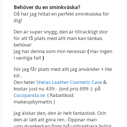
Behöver du en sminkväska?
Då har jag hittat en perfekt sminkväska för
dig!
Den är super snygg, den är tillräckligt stor
för att få plats med allt man kan tänkas
behöva!
Jag har denna som min necessär
(
Har ingen
i vanliga fall
)
För jag får plats med allt jag använder + lite
till..
Den heter
Shelas Leather Cosmetic Case
&
kostar just nu 439:- (ord pris 699:-) på
Cocopanda.se
( Rabattkod:
makeupbymattis )
Jag älskar den, den är helt fantastisk. Och
den är lätt att göra ren.. Öppnar man
upp dragkedjan finns två utdragbara hyllor