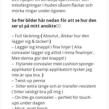
missfärgningar i huden såsom fläckar och
mörka ringar under ögonen.
Se fler bilder här nedan för att se hur den
ser ut på mitt ansikte👇🏻
– Full täckning
(
Absolut.. Älskar hur den
lägger sig & täcker!
)
– Lägger sig knappt i fina linjer ( Alla
concealer lägger sig alltid i mina finalinjer..
Men denna gör det knappt! )
– Flytande concealer med cushion sponge-
applikator
(
svamp applikatorn tycker jag
inte är spa bra.
)
– Twist-up penna
– Sitter extra länge och är transfer-resistent
( Sitter väldigt bra på mig )
– On-the-go concealer – perfekt för touch-
ups under dagen
– Mjuk, matt finish