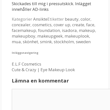
Skickades till mig i pressutskick. Inlägget
innehåller AD-links
Kategorier
Ansikte
Etiketter
beauty
,
color
,
concealer
,
cosmetics
,
cover up
,
create
,
face
,
facemakeup
,
foundation
,
isadora
,
makeup
,
makeupboy
,
makeupgeek
,
makeuplook
,
mua
,
skönhet
,
smink
,
stockholm
,
sweden
Inläggsnavigering
E.L.F Cosmetics
Cute & Crazy | Eye Makeup Look
Lämna en kommentar