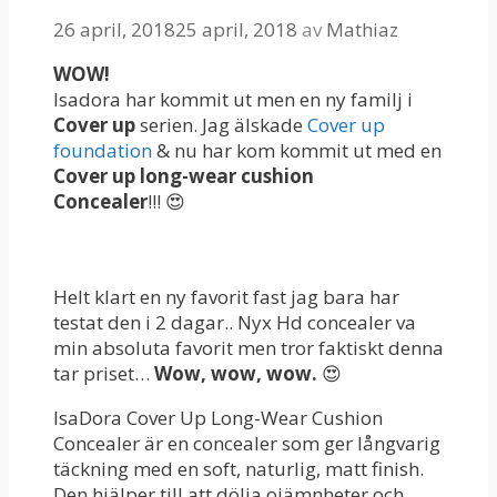
26 april, 2018
25 april, 2018
av
Mathiaz
WOW!
Isadora har kommit ut men en ny familj i
Cover up
serien. Jag älskade
Cover up
foundation
& nu har kom kommit ut med en
Cover up long-wear cushion
Concealer
!!! 😍
Helt klart en ny favorit fast jag bara har
testat den i 2 dagar.. Nyx Hd concealer va
min absoluta favorit men tror faktiskt denna
tar priset…
Wow, wow, wow.
😍
IsaDora Cover Up Long-Wear Cushion
Concealer är en concealer som ger långvarig
täckning med en soft, naturlig, matt finish.
Den hjälper till att dölja ojämnheter och