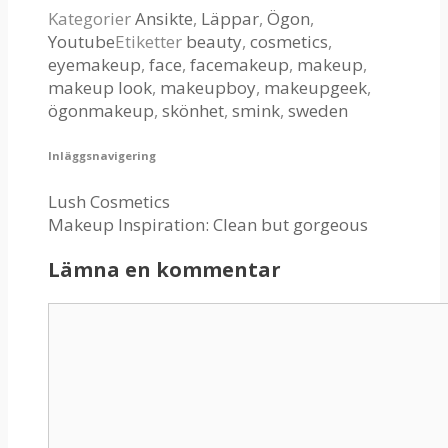
Kategorier
Ansikte
,
Läppar
,
Ögon
,
Youtube
Etiketter
beauty
,
cosmetics
,
eyemakeup
,
face
,
facemakeup
,
makeup
,
makeup look
,
makeupboy
,
makeupgeek
,
ögonmakeup
,
skönhet
,
smink
,
sweden
Inläggsnavigering
Lush Cosmetics
Makeup Inspiration: Clean but gorgeous
Lämna en kommentar