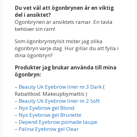
Du vet väl att ögonbrynen är en viktig
del i ansiktet?
Ögonbrynen är ansiktets ramar. En tavla
behöver sin ram!
Som ögonbrynstylsit möter jag olika
ögonbryn varje dag. Hur gillar du att fylla i
dina ögonbryn?
Produkter jag brukar använda till mina
ögonbryn:
–
Beauty Uk Eyebrow liner nr.3 Dark
(
Rabattkod: Makeupbymattis )
–
Beauty Uk Eyebrow liner nr.2 Soft
–
Nyx Eyebrow gel Blond
–
Nyx Eyebrow gel Brunette
–
Depend Eyebrow pomade taupe
–
Palina Eyebrow gel Clear