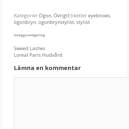
Kategorier
Ögon
,
Övrigt
Etiketter
eyebrows
,
ögonbryn
,
ögonbrynstylist
,
stylist
Inläggsnavigering
Sweed Lashes
Loreal Paris Hudvård
Lämna en kommentar