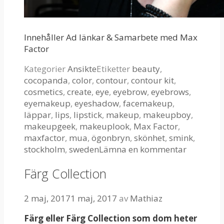
Innehåller Ad länkar & Samarbete med Max
Factor
Kategorier
Ansikte
Etiketter
beauty
,
cocopanda
,
color
,
contour
,
contour kit
,
cosmetics
,
create
,
eye
,
eyebrow
,
eyebrows
,
eyemakeup
,
eyeshadow
,
facemakeup
,
läppar
,
lips
,
lipstick
,
makeup
,
makeupboy
,
makeupgeek
,
makeuplook
,
Max Factor
,
maxfactor
,
mua
,
ögonbryn
,
skönhet
,
smink
,
stockholm
,
sweden
Lämna en kommentar
Färg Collection
2 maj, 2017
1 maj, 2017
av
Mathiaz
Färg eller Färg Collection som dom heter