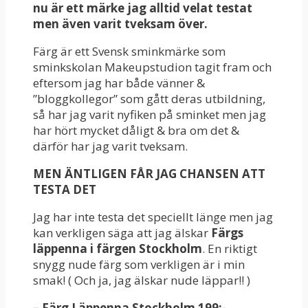
nu är ett märke jag alltid velat testat
men även varit tveksam över.
Färg är ett Svensk sminkmärke som
sminkskolan Makeupstudion tagit fram och
eftersom jag har både vänner &
”bloggkollegor” som gått deras utbildning,
så har jag varit nyfiken på sminket men jag
har hört mycket dåligt & bra om det &
därför har jag varit tveksam.
MEN ÄNTLIGEN FÅR JAG CHANSEN ATT
TESTA DET
Jag har inte testa det speciellt länge men jag
kan verkligen säga att jag älskar
Färgs
läppenna i färgen Stockholm
. En riktigt
snygg nude färg som verkligen är i min
smak! ( Och ja, jag älskar nude läppar!! )
– Färg Läppenna Stockholm 199:-