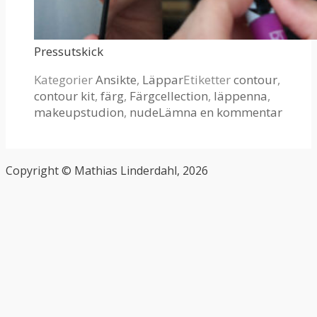
Pressutskick
Kategorier
Ansikte
,
Läppar
Etiketter
contour
,
contour kit
,
färg
,
Färgcellection
,
läppenna
,
makeupstudion
,
nude
Lämna en kommentar
Copyright © Mathias Linderdahl, 2026