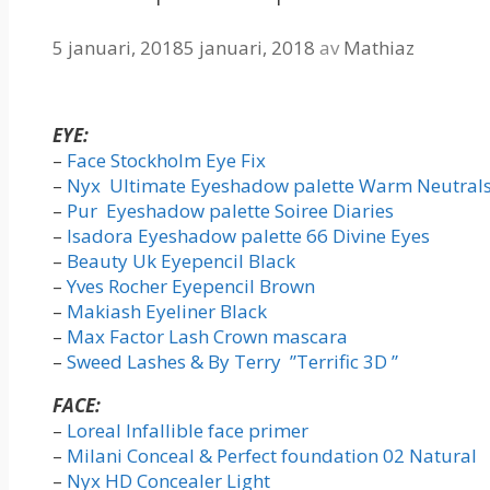
5 januari, 2018
5 januari, 2018
av
Mathiaz
EYE:
–
Face Stockholm Eye Fix
–
Nyx Ultimate Eyeshadow palette Warm Neutral
–
Pur Eyeshadow palette Soiree Diaries
–
Isadora Eyeshadow palette 66 Divine Eyes
–
Beauty Uk Eyepencil Black
–
Yves Rocher Eyepencil Brown
–
Makiash Eyeliner Black
–
Max Factor Lash Crown mascara
–
Sweed Lashes & By Terry ”Terrific 3D ”
FACE:
–
Loreal Infallible face primer
–
Milani Conceal & Perfect foundation 02 Natural
–
Nyx HD Concealer Light