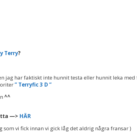
y Terry
?
n jag har faktiskt inte hunnit testa eller hunnit leka med
oriter
” Terryfic 3 D ”
mn
^^
hitta —>
HÄR
som vi fick innan vi gick låg det aldrig några fransar )