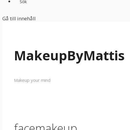
Sök
Gå till innehåll
MakeupByMattis
Makeup your mind
facemakeup