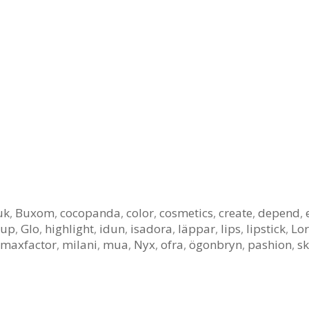
uk
,
Buxom
,
cocopanda
,
color
,
cosmetics
,
create
,
depend
,
eup
,
Glo
,
highlight
,
idun
,
isadora
,
läppar
,
lips
,
lipstick
,
Lor
maxfactor
,
milani
,
mua
,
Nyx
,
ofra
,
ögonbryn
,
pashion
,
s