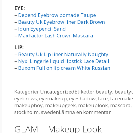
EYE:
–
Depend Eyebrow pomade Taupe
–
Beauty Uk Eyebrow liner Dark Brown
–
Idun Eyepencil Sand
–
MaxFactor Lash Crown Mascara
LIP:
–
Beauty Uk Lip liner Naturally Naughty
–
Nyx Lingerie liquid lipstick Lace Detail
–
Buxom Full on lip cream White Russian
Kategorier
Uncategorized
Etiketter
beauty
,
beauty
eyebrows
,
eyemakeup
,
eyeshadow
,
face
,
facemak
makeupboy
,
makeupgeek
,
makeuplook
,
mascara
,
stockholm
,
sweden
Lämna en kommentar
GLAM | Makeup Look