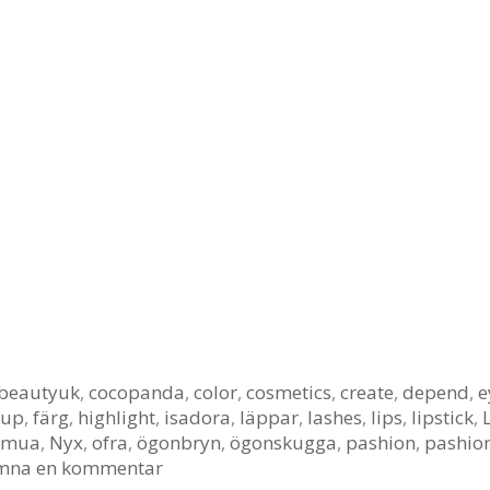
beautyuk
,
cocopanda
,
color
,
cosmetics
,
create
,
depend
,
e
eup
,
färg
,
highlight
,
isadora
,
läppar
,
lashes
,
lips
,
lipstick
,
mua
,
Nyx
,
ofra
,
ögonbryn
,
ögonskugga
,
pashion
,
pashion
mna en kommentar