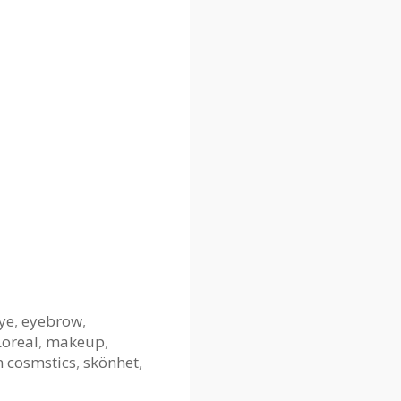
ye
,
eyebrow
,
Loreal
,
makeup
,
 cosmstics
,
skönhet
,