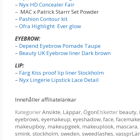
–
Nyx HD Concealer Fair
– MAC x Patrick Starrr Set Powder
–
Pashion Contour kit
–
Ofra Highlight Ever glow
EYEBROW:
–
Depend Eyebrow Pomade Taupe
–
Beauty UK Eyebrow liner Dark brown
LIP:
–
Färg Kiss proof lip liner Stockholm
–
Nyx Lingerie Lipstick Lace Detail
Innehåller affiliatelänkar
Kategorier
Ansikte
,
Läppar
,
Ögon
Etiketter
beauty
,
eyebrows
,
eyemakeup
,
eyeshadow
,
face
,
facemak
makeupboy
,
makeupgeek
,
makeuplook
,
mascara
,
smink
,
stockholm
,
sweden
,
sweedlashes
,
vasspr
Lä