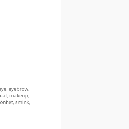
eye
,
eyebrow
,
eal
,
makeup
,
könhet
,
smink
,