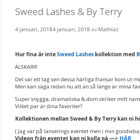
Sweed Lashes & By Terry
4 januari, 2018
4 januari, 2018
av
Mathiaz
Hur fina är inte
Sweed Lashes
kollektion med
B
ÄLSKAR!!!
Det var ett tag sen dessa härliga fransar kom ut me
Men kan säga redan nu att än så länge är mina fav
Super snygga, dramatiska & dom skriker mitt na
Vilket par är dina favoriter?
Kollektionen mellan Sweed & By Terry kan ni 
( Jag var på lanserings eventet men i min goodiebag 
Videon från eventet kan ni kolla på —>
HÄR