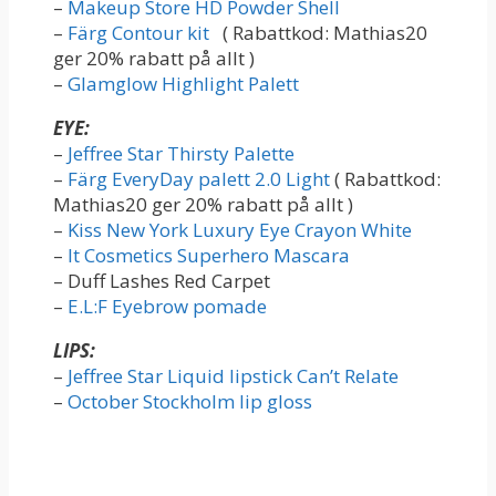
–
Makeup Store HD Powder Shell
–
Färg Contour kit
( Rabattkod: Mathias20
ger 20% rabatt på allt )
–
Glamglow Highlight Palett
EYE:
–
Jeffree Star Thirsty Palette
–
Färg EveryDay palett 2.0 Light
( Rabattkod:
Mathias20 ger 20% rabatt på allt )
–
Kiss New York Luxury Eye Crayon White
–
It Cosmetics Superhero Mascara
– Duff Lashes Red Carpet
–
E.L:F Eyebrow pomade
LIPS:
–
Jeffree Star Liquid lipstick Can’t Relate
–
October Stockholm lip gloss