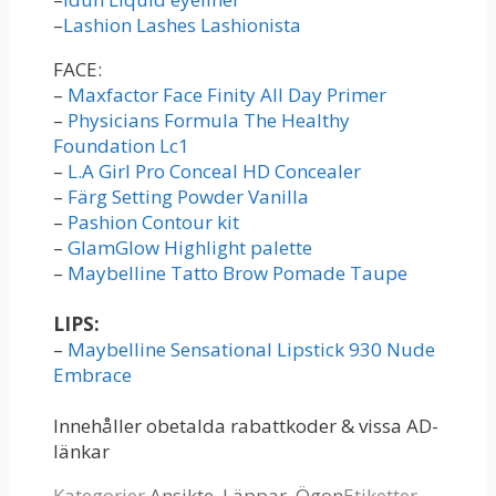
–
Lashion Lashes Lashionista
FACE:
–
Maxfactor Face Finity All Day Primer
–
Physicians Formula The Healthy
Foundation Lc1
–
L.A Girl Pro Conceal HD Concealer
–
Färg Setting Powder Vanilla
–
Pashion Contour kit
–
GlamGlow Highlight palette
–
Maybelline Tatto Brow Pomade Taupe
LIPS:
–
Maybelline Sensational Lipstick 930 Nude
Embrace
Innehåller obetalda rabattkoder & vissa AD-
länkar
Kategorier
Ansikte
,
Läppar
,
Ögon
Etiketter