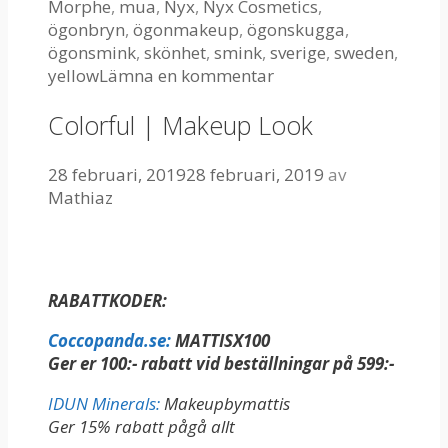
Morphe
,
mua
,
Nyx
,
Nyx Cosmetics
,
ögonbryn
,
ögonmakeup
,
ögonskugga
,
ögonsmink
,
skönhet
,
smink
,
sverige
,
sweden
,
yellow
Lämna en kommentar
Colorful | Makeup Look
28 februari, 2019
28 februari, 2019
av
Mathiaz
RABATTKODER:
Coccopanda.se:
MATTISX100
Ger er 100:- rabatt vid beställningar på 599:-
IDUN Minerals:
Makeupbymattis
Ger 15% rabatt pågå allt