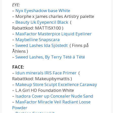
EYE:
–
Nyx Eyeshadow base White
– Morphe x James charles Artistry palette
–
Beauty Uk Eyepencil Black
(
Rabattkod: MATTISX100 )
–
MaxFactor Masterpice Liquid Eyeliner
–
Maybelline Snapscara
–
Sweed Lashes Ida Sjöstedt
( Finns på
Åhlens )
–
Sweed Lashes, By Terry Tété á Tété
FACE:
–
Idun minerals IRIS Face Primer
(
Rabattkod: Makeupbymattis )
–
Makeup Store Sculpt Excellence Caraway
– L.A Girl HD Foundation White
–
Isadora Cover up Concealer Nude Sand
–
MaxFactor Miracle Veil Radiant Loose
Powder