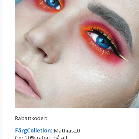
Rabattkoder:
FärgColletion:
Mathias20
Ger 20% rabatt på allt