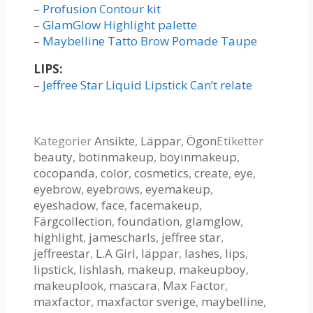
–
Profusion Contour kit
–
GlamGlow Highlight palette
–
Maybelline Tatto Brow Pomade Taupe
LIPS:
–
Jeffree Star Liquid Lipstick Can’t relate
Kategorier
Ansikte
,
Läppar
,
Ögon
Etiketter
beauty
,
botinmakeup
,
boyinmakeup
,
cocopanda
,
color
,
cosmetics
,
create
,
eye
,
eyebrow
,
eyebrows
,
eyemakeup
,
eyeshadow
,
face
,
facemakeup
,
Färgcollection
,
foundation
,
glamglow
,
highlight
,
jamescharls
,
jeffree star
,
jeffreestar
,
L.A Girl
,
läppar
,
lashes
,
lips
,
lipstick
,
lishlash
,
makeup
,
makeupboy
,
makeuplook
,
mascara
,
Max Factor
,
maxfactor
,
maxfactor sverige
,
maybelline
,