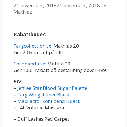
21 november, 2018
21 november, 2018
av
Mathiaz
Rabattkoder:
Färgcollection.se
: Mathias 20
Ger 20% rabatt på allt
Cocopanda.se
: Mattis100
Ger 100:- rabatt på beställning ööver 499:-
EYE:
–
Jeffree Star Blood Sugar Palette
–
Färg Wing it liner Black
–
MaxFactor kohl pencil Black
– L4L Volume Mascara
– Duff Lashes Red Carpet