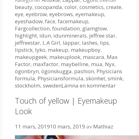
beauty
,
cocopanda
,
color
,
cosmetics
,
create
,
eye
,
eyebrow
,
eyebrows
,
eyemakeup
,
eyeshadow
,
face
,
facemakeup
,
Färgcollection
,
foundation
,
glamglow
,
highlight
,
idun
,
idunminerals
,
jeffree star
,
jeffreestar
,
L.A Girl
,
läppar
,
lashes
,
lips
,
lipstick
,
lyko
,
makeup
,
makeupboy
,
makeupgeek
,
makeuplook
,
mascara
,
Max
Factor
,
maxfactor
,
maybelline
,
mua
,
Nyx
,
ögonbryn
,
ögonskugga
,
pashion
,
Physicians
formula
,
Physiciansformula
,
skönhet
,
smink
,
stockholm
,
sweden
Lämna en kommentar
Touch of yellow | Eyemakeup
Look
11 mars, 2019
10 mars, 2019
av
Mathiaz