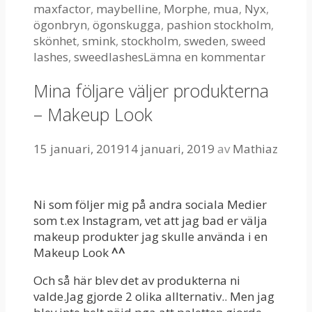
maxfactor
,
maybelline
,
Morphe
,
mua
,
Nyx
,
ögonbryn
,
ögonskugga
,
pashion stockholm
,
skönhet
,
smink
,
stockholm
,
sweden
,
sweed
lashes
,
sweedlashes
Lämna en kommentar
Mina följare väljer produkterna
– Makeup Look
15 januari, 2019
14 januari, 2019
av
Mathiaz
Ni som följer mig på andra sociala Medier
som t.ex Instagram, vet att jag bad er välja
makeup produkter jag skulle använda i en
Makeup Look
^^
Och så här blev det av produkterna ni
valde.Jag gjorde 2 olika allternativ.. Men jag