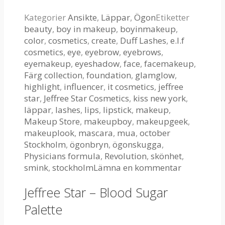
Kategorier
Ansikte
,
Läppar
,
Ögon
Etiketter
beauty
,
boy in makeup
,
boyinmakeup
,
color
,
cosmetics
,
create
,
Duff Lashes
,
e.l.f
cosmetics
,
eye
,
eyebrow
,
eyebrows
,
eyemakeup
,
eyeshadow
,
face
,
facemakeup
,
Färg collection
,
foundation
,
glamglow
,
highlight
,
influencer
,
it cosmetics
,
jeffree
star
,
Jeffree Star Cosmetics
,
kiss new york
,
läppar
,
lashes
,
lips
,
lipstick
,
makeup
,
Makeup Store
,
makeupboy
,
makeupgeek
,
makeuplook
,
mascara
,
mua
,
october
Stockholm
,
ögonbryn
,
ögonskugga
,
Physicians formula
,
Revolution
,
skönhet
,
smink
,
stockholm
Lämna en kommentar
Jeffree Star – Blood Sugar
Palette