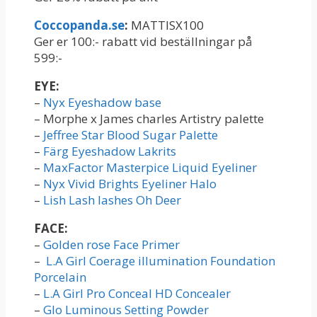
Coccopanda.se
:
MATTISX100
Ger er 100:- rabatt vid beställningar på
599:-
EYE:
–
Nyx Eyeshadow base
– Morphe x James charles Artistry palette
–
Jeffree Star Blood Sugar Palette
–
Färg Eyeshadow Lakrits
–
MaxFactor Masterpice Liquid Eyeliner
–
Nyx Vivid Brights Eyeliner Halo
–
Lish Lash lashes Oh Deer
FACE:
–
Golden rose Face Primer
–
L.A Girl Coerage illumination Foundation
Porcelain
–
L.A Girl Pro Conceal HD Concealer
–
Glo Luminous Setting Powder