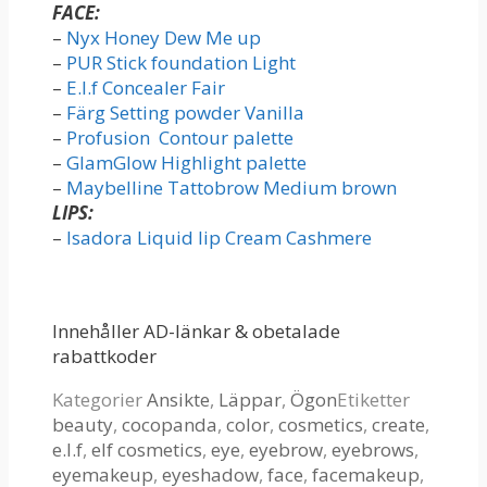
FACE:
–
Nyx Honey Dew Me up
–
PUR Stick foundation Light
–
E.l.f Concealer Fair
–
Färg Setting powder Vanilla
–
Profusion Contour palette
–
GlamGlow Highlight palette
–
Maybelline Tattobrow Medium brown
LIPS:
–
Isadora Liquid lip Cream Cashmere
Innehåller AD-länkar & obetalade
rabattkoder
Kategorier
Ansikte
,
Läppar
,
Ögon
Etiketter
beauty
,
cocopanda
,
color
,
cosmetics
,
create
,
e.l.f
,
elf cosmetics
,
eye
,
eyebrow
,
eyebrows
,
eyemakeup
,
eyeshadow
,
face
,
facemakeup
,