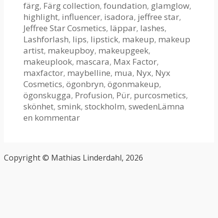
färg
,
Färg collection
,
foundation
,
glamglow
,
highlight
,
influencer
,
isadora
,
jeffree star
,
Jeffree Star Cosmetics
,
läppar
,
lashes
,
Lashforlash
,
lips
,
lipstick
,
makeup
,
makeup
artist
,
makeupboy
,
makeupgeek
,
makeuplook
,
mascara
,
Max Factor
,
maxfactor
,
maybelline
,
mua
,
Nyx
,
Nyx
Cosmetics
,
ögonbryn
,
ögonmakeup
,
ögonskugga
,
Profusion
,
Pür
,
purcosmetics
,
skönhet
,
smink
,
stockholm
,
sweden
Lämna
en kommentar
Copyright © Mathias Linderdahl, 2026