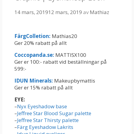
14 mars, 2019
12 mars, 2019
av
Mathiaz
FärgColletion:
Mathias20
Ger 20% rabatt på allt
Coccopanda.se:
MATTISX100
Ger er 100:- rabatt vid beställningar på
599:-
IDUN Minerals:
Makeupbymattis
Ger er 15% rabatt på allt
EYE:
–
Nyx Eyeshadow base
–
Jeffree Star Blood Sugar palette
–
Jeffree Star Thirsty palette
–
Färg Eyeshadow Lakrits
–
Idun Liquid eyeliner