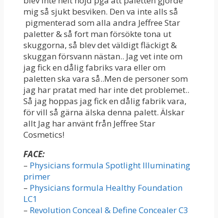
blev inte helt nöjd pga att paletten gjorde
mig så sjukt besviken. Den va inte alls så
pigmenterad som alla andra Jeffree Star
paletter & så fort man försökte tona ut
skuggorna, så blev det väldigt fläckigt &
skuggan försvann nästan.. Jag vet inte om
jag fick en dålig fabriks vara eller om
paletten ska vara så..Men de personer som
jag har pratat med har inte det problemet..
Så jag hoppas jag fick en dålig fabrik vara,
för vill så gärna älska denna palett. Älskar
allt Jag har använt från Jeffree Star
Cosmetics!
FACE:
–
Physicians formula Spotlight Illuminating
primer
–
Physicians formula Healthy Foundation
LC1
–
Revolution Conceal & Define Concealer C3