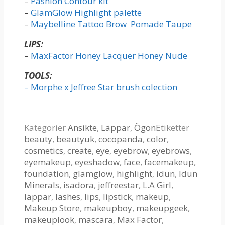
–
Pashion Contour kit
–
GlamGlow Highlight palette
–
Maybelline Tattoo Brow Pomade Taupe
LIPS:
–
MaxFactor Honey Lacquer Honey Nude
TOOLS:
– Morphe x Jeffree Star brush colection
Kategorier
Ansikte
,
Läppar
,
Ögon
Etiketter
beauty
,
beautyuk
,
cocopanda
,
color
,
cosmetics
,
create
,
eye
,
eyebrow
,
eyebrows
,
eyemakeup
,
eyeshadow
,
face
,
facemakeup
,
foundation
,
glamglow
,
highlight
,
idun
,
Idun
Minerals
,
isadora
,
jeffreestar
,
L.A Girl
,
läppar
,
lashes
,
lips
,
lipstick
,
makeup
,
Makeup Store
,
makeupboy
,
makeupgeek
,
makeuplook
,
mascara
,
Max Factor
,