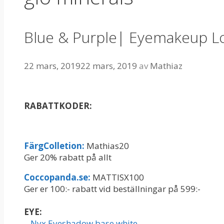
Blue & Purple| Eyemakeup L
22 mars, 2019
22 mars, 2019
av
Mathiaz
RABATTKODER:
FärgColletion:
Mathias20
Ger 20% rabatt på allt
Coccopanda.se:
MATTISX100
Ger er 100:- rabatt vid beställningar på 599:-
EYE:
–
Nyx Eyeshadow base white