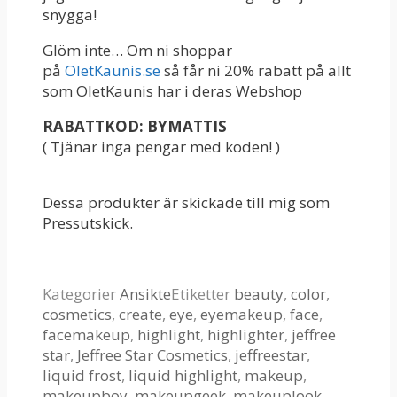
snygga!
Glöm inte… Om ni shoppar
på
OletKaunis.se
så får ni 20% rabatt på allt
som OletKaunis har i deras Webshop
RABATTKOD: BYMATTIS
( Tjänar inga pengar med koden! )
Dessa produkter är skickade till mig som
Pressutskick.
Kategorier
Ansikte
Etiketter
beauty
,
color
,
cosmetics
,
create
,
eye
,
eyemakeup
,
face
,
facemakeup
,
highlight
,
highlighter
,
jeffree
star
,
Jeffree Star Cosmetics
,
jeffreestar
,
liquid frost
,
liquid highlight
,
makeup
,
makeupboy
,
makeupgeek
,
makeuplook
,