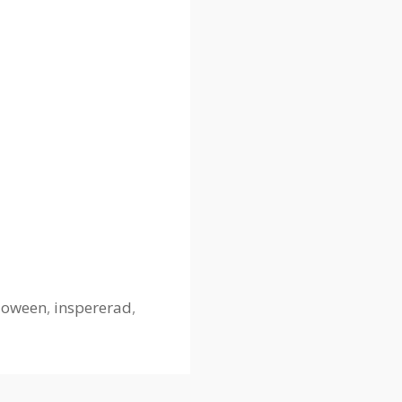
loween
,
inspererad
,