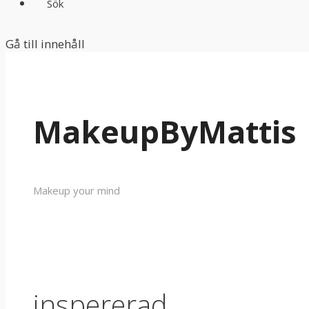
Sök
Gå till innehåll
MakeupByMattis
Makeup your mind
inspererad