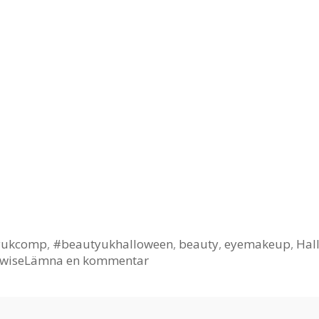
yukcomp
,
#beautyukhalloween
,
beauty
,
eyemakeup
,
Hal
wise
Lämna en kommentar