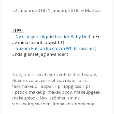
22 januari, 2018
21 januari, 2018
av
Mathiaz
LIPS:
–
Nyx Lingerie liquid lipstick Baby Doll
( En
av mina favorit läppstift! )
–
Buxom Full on lip cream White russian
(
Enda glanset jag använder )
Kategorier
Uncategorized
Etiketter
beauty
,
Buxom
,
color
,
cosmetics
,
create
,
face
,
facemakeup
,
läppar
,
lip
,
lippgloss
,
lips
,
lipstick
,
makeup
,
makeupboy
,
makeupgeek
,
makeuplook
,
Nyx
,
skönhet
,
smink
,
stockholm
,
sweden
Lämna en kommentar