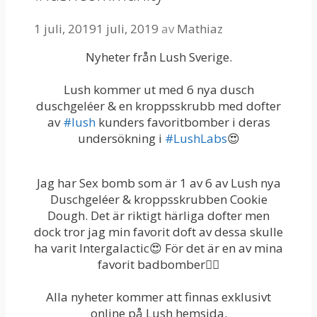
1 juli, 2019
1 juli, 2019
av
Mathiaz
Nyheter från Lush Sverige.
Lush kommer ut med 6 nya dusch
duschgeléer & en kroppsskrubb med dofter
av
#lush
kunders favoritbomber i deras
undersökning i
#LushLabs
😍
Jag har Sex bomb som är 1 av 6 av Lush nya
Duschgeléer & kroppsskrubben Cookie
Dough. Det är riktigt härliga dofter men
dock tror jag min favorit doft av dessa skulle
ha varit Intergalactic😍 För det är en av mina
favorit badbomber👌🏻
Alla nyheter kommer att finnas exklusivt
online på Lush hemsida.