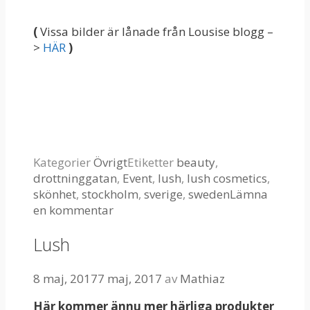
(
Vissa bilder är lånade från Lousise blogg –
>
HÄR
)
Kategorier
Övrigt
Etiketter
beauty
,
drottninggatan
,
Event
,
lush
,
lush cosmetics
,
skönhet
,
stockholm
,
sverige
,
sweden
Lämna
en kommentar
Lush
8 maj, 2017
7 maj, 2017
av
Mathiaz
Här kommer ännu mer härliga produkter