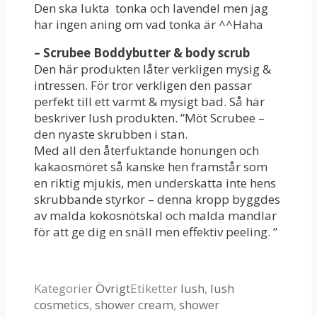
Den ska lukta tonka och lavendel men jag
har ingen aning om vad tonka är ^^Haha
– Scrubee Boddybutter & body scrub
Den här produkten låter verkligen mysig &
intressen. För tror verkligen den passar
perfekt till ett varmt & mysigt bad. Så här
beskriver lush produkten. ”Möt Scrubee –
den nyaste skrubben i stan.
Med all den återfuktande honungen och
kakaosmöret så kanske hen framstår som
en riktig mjukis, men underskatta inte hens
skrubbande styrkor – denna kropp byggdes
av malda kokosnötskal och malda mandlar
för att ge dig en snäll men effektiv peeling. ”
Kategorier
Övrigt
Etiketter
lush
,
lush
cosmetics
,
shower cream
,
shower