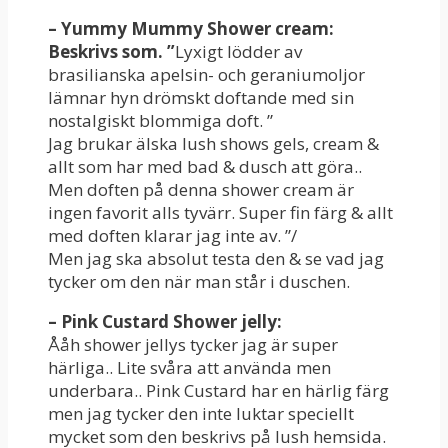
– Yummy Mummy Shower cream:
Beskrivs som. ”
Lyxigt lödder av
brasilianska apelsin- och geraniumoljor
lämnar hyn drömskt doftande med sin
nostalgiskt blommiga doft. ”
Jag brukar älska lush shows gels, cream &
allt som har med bad & dusch att göra..
Men doften på denna shower cream är
ingen favorit alls tyvärr. Super fin färg & allt
med doften klarar jag inte av. ”/
Men jag ska absolut testa den & se vad jag
tycker om den när man står i duschen.
– Pink Custard Shower jelly:
Ååh shower jellys tycker jag är super
härliga.. Lite svåra att använda men
underbara.. Pink Custard har en härlig färg
men jag tycker den inte luktar speciellt
mycket som den beskrivs på lush hemsida.