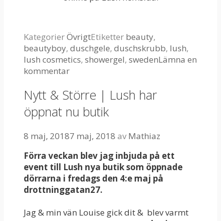
Kategorier
Övrigt
Etiketter
beauty
,
beautyboy
,
duschgele
,
duschskrubb
,
lush
,
lush cosmetics
,
showergel
,
sweden
Lämna en
kommentar
Nytt & Större | Lush har
öppnat nu butik
8 maj, 2018
7 maj, 2018
av
Mathiaz
Förra veckan blev jag inbjuda på ett
event till Lush nya butik som öppnade
dörrarna i fredags den 4:e maj på
drottninggatan27.
Jag & min vän Louise gick dit & blev varmt