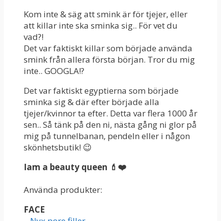
Kom inte & säg att smink är för tjejer, eller
att killar inte ska sminka sig.. För vet du
vad?!
Det var faktiskt killar som började använda
smink från allera första början. Tror du mig
inte.. GOOGLA!?
Det var faktiskt egyptierna som började
sminka sig & där efter började alla
tjejer/kvinnor ta efter. Detta var flera 1000 år
sen.. Så tänk på den ni, nästa gång ni glor på
mig på tunnelbanan, pendeln eller i någon
skönhetsbutik! 😉
Iam a beauty queen 💄❤️
Använda produkter:
FACE
–
Nyx pore filler