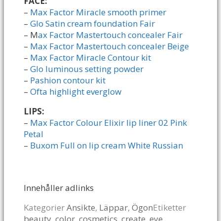
FACE:
–
Max Factor Miracle smooth primer
–
Glo Satin cream foundation Fair
– M
ax Factor Mastertouch concealer Fair
–
Max Factor Mastertouch concealer Beige
–
Max Factor Miracle Contour kit
–
Glo luminous setting powder
–
Pashion contour kit
–
Ofta highlight everglow
LIPS:
–
Max Factor Colour Elixir lip liner 02 Pink
Petal
–
Buxom Full on lip cream White Russian
Innehåller adlinks
Kategorier
Ansikte
,
Läppar
,
Ögon
Etiketter
beauty
,
color
,
cosmetics
,
create
,
eye
,