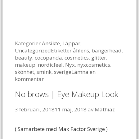
Kategorier
Ansikte
,
Läppar
,
Uncategorized
Etiketter
åhlens
,
bangerhead
,
beauty
,
cocopanda
,
cosmetics
,
glitter
,
makeup
,
nordicfeel
,
Nyx
,
nyxcosmetics
,
skönhet
,
smink
,
sverige
Lämna en
kommentar
No brows | Eye Makeup Look
3 februari, 2018
11 maj, 2018
av
Mathiaz
( Samarbete med Max Factor Sverige )