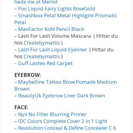
hade me at Merlot
–
Pixi Liquid Fairy Lights RoseGold
–
Smashbox Petal Metal Highlgiht Prismatic
Petal
–
MaxFactor Kohl Pencil Black
– Lash For Lash Volume Mascara ( Hittar du
hos
Createbymattis
)
–
Lash For Lash Liquid Eyeliner
( Hittar du
hos
Createbymattis
)
–
Duff Lashes Red Carpet
EYEBROW:
–
Maybelline Tattoo Brow Pomade Medium
Brown
–
BeautyUk Eyebrow Liner Dark Brown
FACE:
–
Nyx No Filter Blurring Primer
–
I
DC Colors Complete Cover 2 in 1 Light
–
Revolution Conceal & Define Concealer C 6