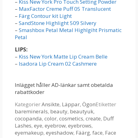
–
Kiss New York Pro Touch Setting Powder
–
MaxFactor Creme Puff 05 Translucent
–
Färg Contour kit Light
–
SandStone Highlight 509 Silvery
–
Smashbox Petal Metal Highlgiht Prismatic
Petal
LIPS:
–
Kiss New York Matte Lip Cream Belle
–
Isadora Lip Cream 02 Cashmere
Inlägget håller AD-länkar samt obetalda
rabattkoder
Kategorier
Ansikte
,
Läppar
,
Ögon
Etiketter
bareminerals
,
beauty
,
beautyuk
,
cocopanda
,
color
,
cosmetics
,
create
,
Duff
Lashes
,
eye
,
eyebrow
,
eyebrows
,
eyemakeup
,
eyeshadow
,
Fäärg
,
face
,
Face