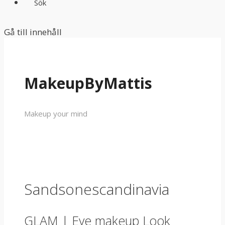
Sök
Gå till innehåll
MakeupByMattis
Makeup your mind
Sandsonescandinavia
GLAM | Eye makeup Look