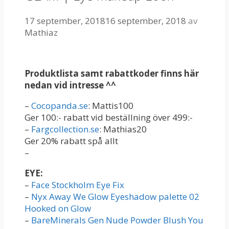
17 september, 2018
16 september, 2018
av
Mathiaz
Produktlista samt rabattkoder finns här
nedan vid intresse ^^
–
Cocopanda.se
: Mattis100
Ger 100:- rabatt vid beställning över 499:-
–
Fargcollection.se
: Mathias20
Ger 20% rabatt spå allt
–
EYE:
–
Face Stockholm Eye Fix
–
Nyx Away We Glow Eyeshadow palette 02
Hooked on Glow
–
BareMinerals Gen Nude Powder Blush You