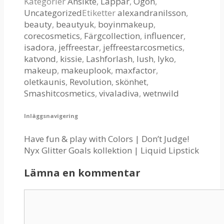
Kategorier
Ansikte
,
Läppar
,
Ögon
,
Uncategorized
Etiketter
alexandranilsson
,
beauty
,
beautyuk
,
boyinmakeup
,
corecosmetics
,
Färgcollection
,
influencer
,
isadora
,
jeffreestar
,
jeffreestarcosmetics
,
katvond
,
kissie
,
Lashforlash
,
lush
,
lyko
,
makeup
,
makeuplook
,
maxfactor
,
oletkaunis
,
Revolution
,
skönhet
,
Smashitcosmetics
,
vivaladiva
,
wetnwild
Inläggsnavigering
Have fun & play with Colors | Don’t Judge!
Nyx Glitter Goals kollektion | Liquid Lipstick
Lämna en kommentar