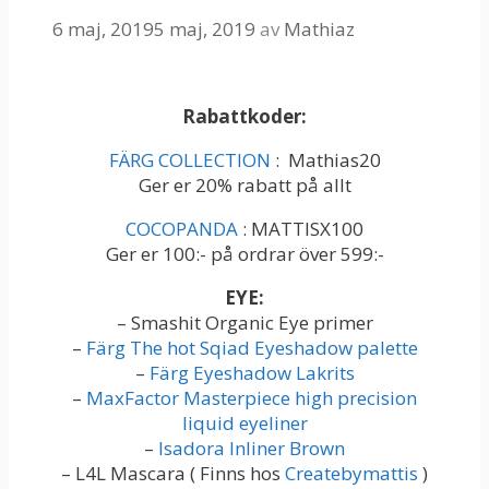
6 maj, 2019
5 maj, 2019
av
Mathiaz
Rabattkoder:
FÄRG COLLECTION
: Mathias20
Ger er 20% rabatt på allt
COCOPANDA
: MATTISX100
Ger er 100:- på ordrar över 599:-
EYE:
– Smashit Organic Eye primer
–
Färg The hot Sqiad Eyeshadow palette
–
Färg Eyeshadow Lakrits
–
MaxFactor Masterpiece high precision
liquid eyeliner
–
Isadora Inliner Brown
– L4L Mascara ( Finns hos
Createbymattis
)