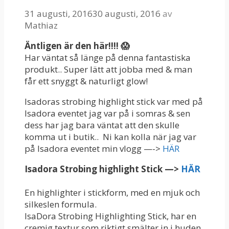
31 augusti, 2016
30 augusti, 2016
av
Mathiaz
Äntligen är den här!!!! 😱
Har väntat så länge på denna fantastiska
produkt.. Super lätt att jobba med & man
får ett snyggt & naturligt glow!
Isadoras strobing highlight stick var med på
Isadora eventet jag var på i somras & sen
dess har jag bara väntat att den skulle
komma ut i butik.. Ni kan kolla när jag var
på Isadora eventet min vlogg —->
HÄR
Isadora Strobing highlight Stick —>
HÄR
En highlighter i stickform, med en mjuk och
silkeslen formula.
IsaDora Strobing Highlighting Stick, har en
cremig textur som riktigt smälter in i huden