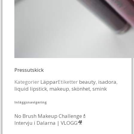
Pressutskick
Kategorier
Läppar
Etiketter
beauty
,
isadora
,
liquid lipstick
,
makeup
,
skönhet
,
smink
Inläggsnavigering
No Brush Makeup Challenge💄
Intervju i Dalarna | VLOGG🎥