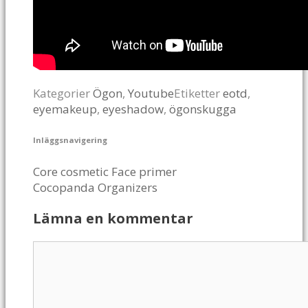
Kategorier
Ögon
,
Youtube
Etiketter
eotd
,
eyemakeup
,
eyeshadow
,
ögonskugga
Inläggsnavigering
Core cosmetic Face primer
Cocopanda Organizers
Lämna en kommentar