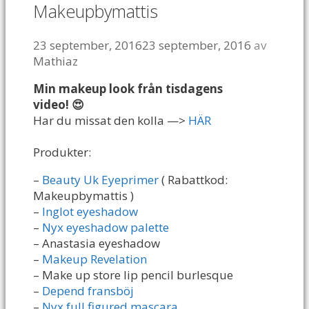
Makeupbymattis
23 september, 2016
23 september, 2016
av
Mathiaz
Min makeup look från tisdagens
video! 😍
Har du missat den kolla —>
HÄR
Produkter:
–
Beauty Uk Eyeprimer
( Rabattkod:
Makeupbymattis )
–
Inglot eyeshadow
–
Nyx eyeshadow palette
– Anastasia eyeshadow
–
Makeup Revelation
– Make up store lip pencil burlesque
–
Depend fransböj
–
Nyx full figured mascara