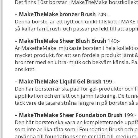
Det finns 10st borstar i MakeTheMake borstkollekti
– MakeTheMake bronzer Brush
249:-
Denna borste är ett nytt och unikt tillskott i MA
så kallar fan brush och passar perfekt till att appl
– MakeTheMake Sheer Blush Brush
149:-
Är MaketheMake mjukaste borsten i hela kollektione
mycket produkt, för att sen fördela produkt jämt & f
bronzer med en ultra-mjuk och bekväm känsla. Pass
ansiktet.
– MakeTheMake Liquid Gel Brush
199:-
Den här borsten är skapad för gel-produkter och fl
applikation och en lätt och jämn täckning. De tun
tack vare de tätare stråna längre in på borsten så 
– MakeTheMake Sheer Foundation Brush
199:-
Den här borsten ska vara en kompletterande uppf
som inte är lika täta som i Foundation Brush och pa
använda till foundations som ger lätt-till-medium