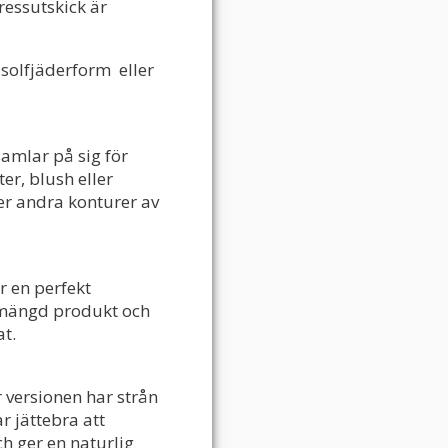
ressutskick är
 solfjäderform eller
amlar på sig för
er, blush eller
er andra konturer av
r en perfekt
t mängd produkt och
at.
versionen har strån
r jättebra att
h ger en naturlig