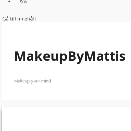
Sök
Gå till innehåll
MakeupByMattis
Makeup your mind