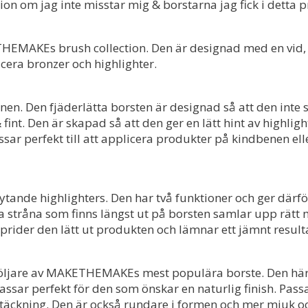
on om jag inte misstar mig & borstarna jag fick i detta p
KETHEMAKEs brush collection. Den är designad med en vid,
icera bronzer och highlighter.
n. Den fjäderlätta borsten är designad så att den inte s
int. Den är skapad så att den ger en lätt hint av highlight
ar perfekt till att applicera produkter på kindbenen ell
ytande highlighters. Den har två funktioner och ger därfö
na stråna som finns längst ut på borsten samlar upp rät
sprider den lätt ut produkten och lämnar ett jämnt result
öljare av MAKETHEMAKEs mest populära borste. Den här 
ssar perfekt för den som önskar en naturlig finish. Passa
 täckning. Den är också rundare i formen och mer mjuk oc