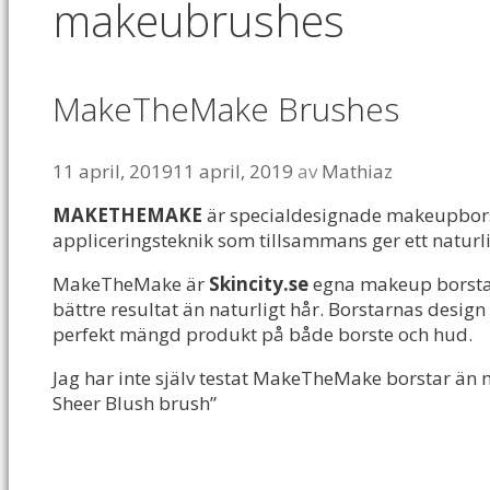
makeubrushes
MakeTheMake Brushes
11 april, 2019
11 april, 2019
av
Mathiaz
MAKETHEMAKE
är specialdesignade makeupborst
appliceringsteknik som tillsammans ger ett naturli
MakeTheMake är
Skincity.se
egna makeup borstar 
bättre resultat än naturligt hår. Borstarnas desig
perfekt mängd produkt på både borste och hud.
Jag har inte själv testat MakeTheMake borstar än
Sheer Blush brush”