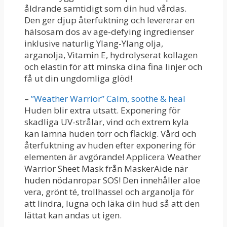
åldrande samtidigt som din hud vårdas.
Den ger djup återfuktning och levererar en
hälsosam dos av age-defying ingredienser
inklusive naturlig Ylang-Ylang olja,
arganolja, Vitamin E, hydrolyserat kollagen
och elastin för att minska dina fina linjer och
få ut din ungdomliga glöd!
–
”Weather Warrior” Calm, soothe & heal
Huden blir extra utsatt. Exponering för
skadliga UV-strålar, vind och extrem kyla
kan lämna huden torr och fläckig. Vård och
återfuktning av huden efter exponering för
elementen är avgörande! Applicera Weather
Warrior Sheet Mask från MaskerAide när
huden nödanropar SOS! Den innehåller aloe
vera, grönt té, trollhassel och arganolja för
att lindra, lugna och läka din hud så att den
lättat kan andas ut igen.