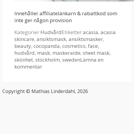
Innehåller affiliatelänkarn & rabattkod som
inte ger någon provision
Kategorier
Hudvård
Etiketter
acasia
,
acasia
skincare
,
ansiktsmask
,
ansiktsmasker
,
beauty
,
cocopanda
,
cosmetics
,
face
,
hudvård
,
mask
,
maskeraide
,
sheet mask
,
skönhet
,
stockholm
,
sweden
Lämna en
kommentar
Copyright © Mathias Linderdahl, 2026