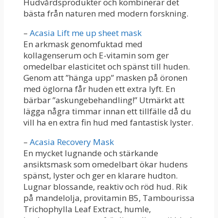
Hudvårdsprodukter och kombinerar det
bästa från naturen med modern forskning.
–
Acasia Lift me up sheet mask
En arkmask genomfuktad med
kollagenserum och E-vitamin som ger
omedelbar elasticitet och spänst till huden.
Genom att ”hänga upp” masken på öronen
med öglorna får huden ett extra lyft. En
bärbar ”askungebehandling!” Utmärkt att
lägga några timmar innan ett tillfälle då du
vill ha en extra fin hud med fantastisk lyster.
–
Acasia Recovery Mask
En mycket lugnande och stärkande
ansiktsmask som omedelbart ökar hudens
spänst, lyster och ger en klarare hudton.
Lugnar blossande, reaktiv och röd hud. Rik
på mandelolja, provitamin B5, Tambourissa
Trichophylla Leaf Extract, humle,