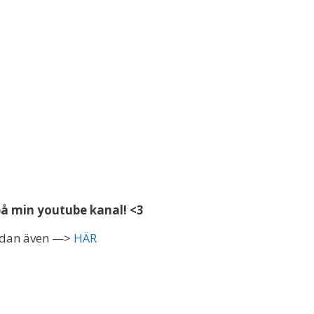
 på min youtube kanal! <3
nedan även —>
HÄR