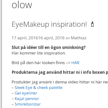
olow
EyeMakeup inspiration! 💄
17 april, 2016
16 april, 2016
av
Mathiaz
Slut på idéer till en ögon sminkning?
Här kommer lite inspiration.
Bild på den här looken finns –>
HÄR
Produkterna jag använd hittar ni i info boxen
Produkter jag använt i denna video hittar ni här 
–
Sleek Eye & cheek palette
–
Gel eyeliner
–
Kajal pennor
–
Sminkborstar