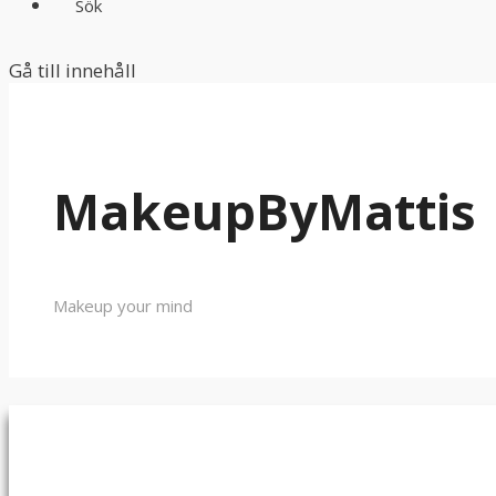
Sök
Gå till innehåll
MakeupByMattis
Makeup your mind