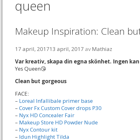
queen
Makeup Inspiration: Clean bu
17 april, 2017
13 april, 2017
av
Mathiaz
Var kreativ, skapa din egna skönhet. Ingen kan 
Yes Queen😘
Clean but gorgeous
FACE:
–
Loreal Infallibale primer base
–
Cover Fx Custom Cover drops P30
–
Nyx HD Concealer Fair
–
Makeup Store HD Powder Nude
–
Nyx Contour kit
–
Idun Highlight Tilda