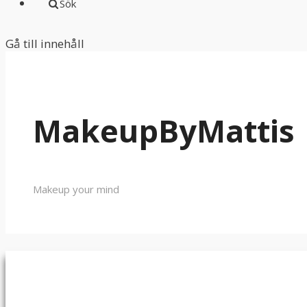
Sök
Gå till innehåll
MakeupByMattis
Makeup your mind