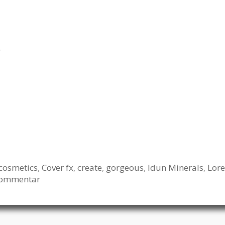
)
cosmetics
,
Cover fx
,
create
,
gorgeous
,
Idun Minerals
,
Lore
kommentar