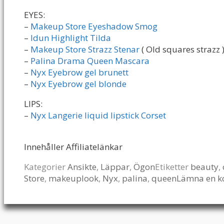
EYES:
–
Makeup Store Eyeshadow Smog
–
Idun Highlight Tilda
–
Makeup Store Strazz Stenar
( Old squares strazz 
–
Palina Drama Queen Mascara
–
Nyx Eyebrow gel brunett
–
Nyx Eyebrow gel blonde
LIPS:
–
Nyx Langerie liquid lipstick Corset
Innehåller Affiliatelänkar
Kategorier
Ansikte
,
Läppar
,
Ögon
Etiketter
beauty
,
Store
,
makeuplook
,
Nyx
,
palina
,
queen
Lämna en 