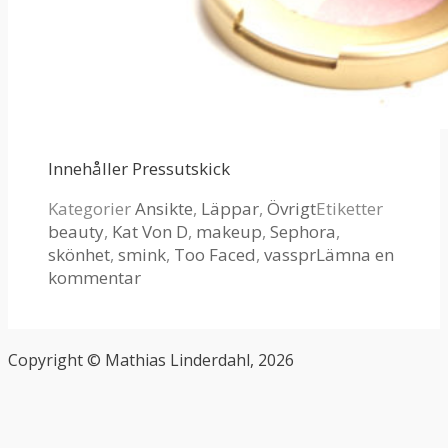
Innehåller Pressutskick
Kategorier
Ansikte
,
Läppar
,
Övrigt
Etiketter
beauty
,
Kat Von D
,
makeup
,
Sephora
,
skönhet
,
smink
,
Too Faced
,
vasspr
Lämna en
kommentar
Copyright © Mathias Linderdahl, 2026