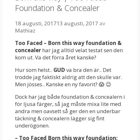
Foundation & Concealer
18 augusti, 2017
13 augusti, 2017
av
Mathiaz
Too Faced – Born this way foundation &
concealer
har jag alltid velat testat sen den
kom ut. Va det förra året kanske?
Hur som helst..
GUD
va bra den är.. Det
trodde jag faktiskt aldrig att den skulle var.
Men jösses.. Kanske en ny favorit? 😱 😉
Dock har jag både foundation & concealern i
för ljusa färger, så jag måste mixa lite med
andra men oavsett så ger den en underbar
täckning & concealern lägger sig fint
underögonen.
– Too Faced Born this way foundation: