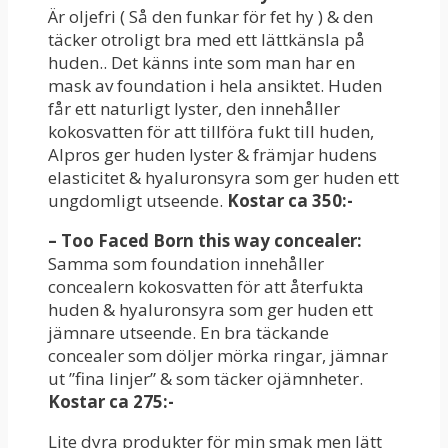
Är oljefri ( Så den funkar för fet hy ) & den
täcker otroligt bra med ett lättkänsla på
huden.. Det känns inte som man har en
mask av foundation i hela ansiktet. Huden
får ett naturligt lyster, den innehåller
kokosvatten för att tillföra fukt till huden,
Alpros ger huden lyster & främjar hudens
elasticitet & hyaluronsyra som ger huden ett
ungdomligt utseende.
Kostar ca 350:-
– Too Faced Born this way concealer:
Samma som foundation innehåller
concealern kokosvatten för att återfukta
huden & hyaluronsyra som ger huden ett
jämnare utseende. En bra täckande
concealer som döljer mörka ringar, jämnar
ut ”fina linjer” & som täcker ojämnheter.
Kostar ca 275:-
Lite dyra produkter för min smak men lätt