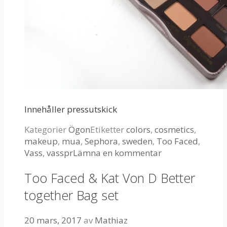
Innehåller pressutskick
Kategorier
Ögon
Etiketter
colors
,
cosmetics
,
makeup
,
mua
,
Sephora
,
sweden
,
Too Faced
,
Vass
,
vasspr
Lämna en kommentar
Too Faced & Kat Von D Better
together Bag set
20 mars, 2017
av
Mathiaz