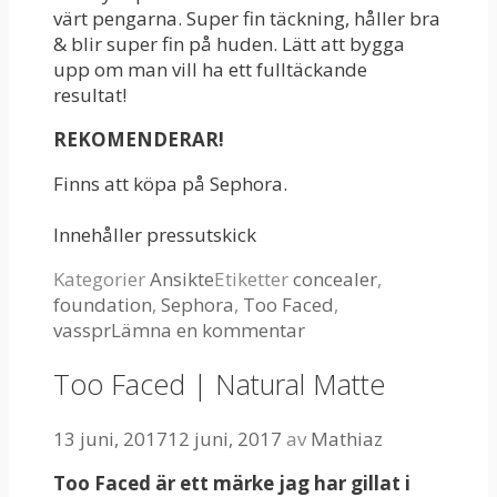
värt pengarna. Super fin täckning, håller bra
& blir super fin på huden. Lätt att bygga
upp om man vill ha ett fulltäckande
resultat!
REKOMENDERAR!
Finns att köpa på Sephora.
Innehåller pressutskick
Kategorier
Ansikte
Etiketter
concealer
,
foundation
,
Sephora
,
Too Faced
,
vasspr
Lämna en kommentar
Too Faced | Natural Matte
13 juni, 2017
12 juni, 2017
av
Mathiaz
Too Faced är ett märke jag har gillat i