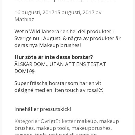
16 augusti, 2017
15 augusti, 2017
av
Mathiaz
Wet n Wild lanserar en hel del produkter i
Sverige nu i Augusti & några av produkter är
deras nya Makeup brushes!
Hur söta är inte dessa borstar?
ÄLSKAR DOM.. UTAN ATT ENS TESTAT
DOM! 😱
Super fräscha borstar som har en vit
désigné med en liten touch av rosa!😍
Innehåller pressutskick!
Kategorier
Övrigt
Etiketter
makeup
,
makeup
brushes
,
makeup tools
,
makeupbrushes
,
sweden
,
tools
,
wet n wild
Lämna en