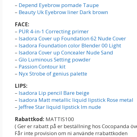
–
Depend Eyebrow pomade Taupe
–
Beauty Uk Eyebrow liner Dark brown
FACE:
–
PÜR 4-in-1 Correcting primer
–
Isadora Cover up Foundation 62 Nude Cover
–
Isadora Foundation color Blender 00 Light
–
Isadora Cover up Concealer Nude Sand
–
Glo Luminous Setting powder
–
Passion Contour kit
–
Nyx Strobe of genius palette
LIPS:
–
Isadora Lip pencil Bare beige
–
Isadora Matt metallic liquid lipstick Rose metal
–
Jeffree Star liquid lipstick Im nude
Rabattkod:
MATTIS100
( Ger er rabatt på er beställning hos Cocopanda öve
Får inte provision om ni använde rrabattkoden