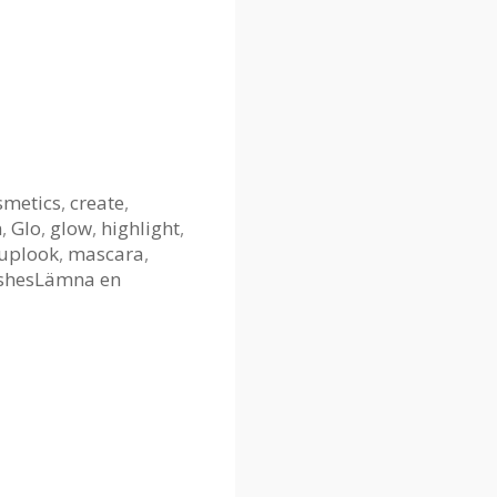
smetics
,
create
,
n
,
Glo
,
glow
,
highlight
,
uplook
,
mascara
,
shes
Lämna en