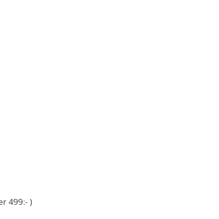
r 499:- )