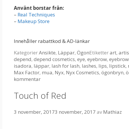
Använt borstar från:
–
Real Techniques
–
Makeup Store
Innehåller rabattkod & AD-länkar
Kategorier
Ansikte
,
Läppar
,
Ögon
Etiketter
art
,
artis
depend
,
depend cosmetics
,
eye
,
eyebrow
,
eyebrow
isadora
,
läppar
,
lash for lash
,
lashes
,
lips
,
lipstick
,
Max Factor
,
mua
,
Nyx
,
Nyx Cosmetics
,
ögonbryn
,
ö
kommentar
Touch of Red
3 november, 2017
3 november, 2017
av
Mathiaz