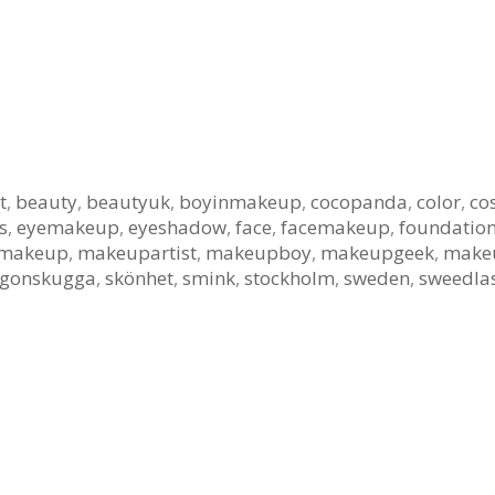
t
,
beauty
,
beautyuk
,
boyinmakeup
,
cocopanda
,
color
,
co
s
,
eyemakeup
,
eyeshadow
,
face
,
facemakeup
,
foundatio
makeup
,
makeupartist
,
makeupboy
,
makeupgeek
,
make
gonskugga
,
skönhet
,
smink
,
stockholm
,
sweden
,
sweedla