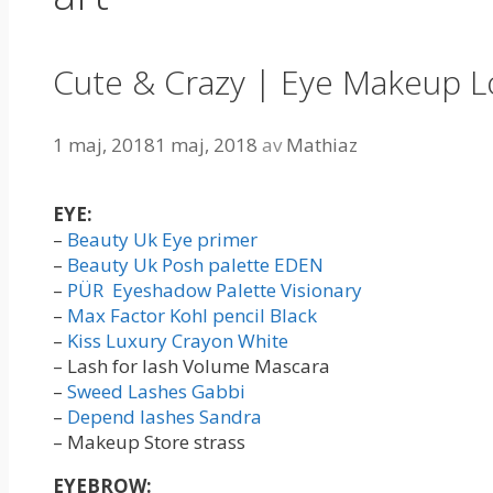
Cute & Crazy | Eye Makeup 
1 maj, 2018
1 maj, 2018
av
Mathiaz
EYE:
–
Beauty Uk Eye primer
–
Beauty Uk Posh palette EDEN
–
PÜR Eyeshadow Palette Visionary
–
Max Factor Kohl pencil Black
–
Kiss Luxury Crayon White
– Lash for lash Volume Mascara
–
Sweed Lashes Gabbi
–
Depend lashes Sandra
– Makeup Store strass
EYEBROW: