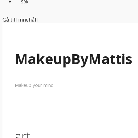
Sök
Gå till innehåll
MakeupByMattis
Makeup your mind
art