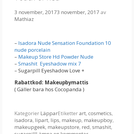
3 november, 2017
3 november, 2017
av
Mathiaz
–
Isadora Nude Sensation Foundation 10
nude porcelain
–
Makeup Store Hd Powder Nude
–
Smashit Eyeshadow mix 7
– Sugarpill Eyeshadow Love +
Rabattkod: Makeupbymattis
( Gäller bara hos Cocopanda )
Kategorier
Läppar
Etiketter
art
,
cosmetics
,
isadora
,
lipart
,
lips
,
makeup
,
makeupboy
,
makeupgeek
,
makeupstore
,
red
,
smashit
,
sugarpill
Lämna en kommentar