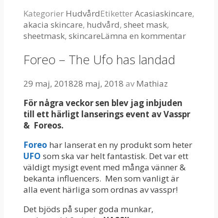
Kategorier
Hudvård
Etiketter
Acasiaskincare
,
akacia skincare
,
hudvård
,
sheet mask
,
sheetmask
,
skincare
Lämna en kommentar
Foreo – The Ufo has landad
29 maj, 2018
28 maj, 2018
av
Mathiaz
För några veckor sen blev jag inbjuden
till ett härligt lanserings event av Vasspr
&
Foreos.
Foreo
har lanserat en ny produkt som heter
UFO
som ska var helt fantastisk. Det var ett
väldigt mysigt event med många vänner &
bekanta influencers.
Men som vanligt är
alla event härliga som ordnas av vasspr!
Det bjöds på super goda munkar,