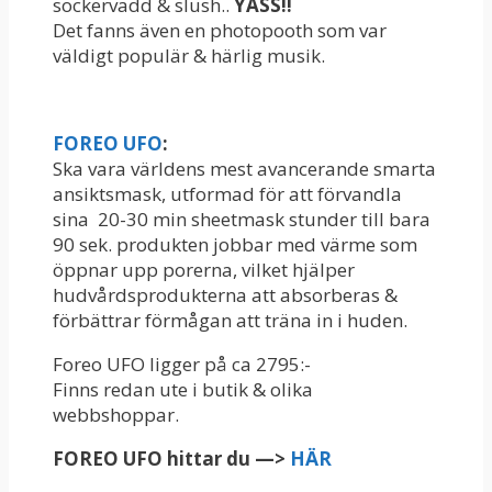
sockervadd & slush..
YASS!!
Det fanns även en photopooth som var
väldigt populär & härlig musik.
FOREO UFO
:
Ska vara världens mest avancerande smarta
ansiktsmask, utformad för att förvandla
sina
20-30 min sheetmask stunder till bara
90 sek. produkten jobbar med värme som
öppnar upp porerna, vilket hjälper
hudvårdsprodukterna att absorberas &
förbättrar förmågan att träna in i huden.
Foreo UFO ligger på ca 2795:-
Finns redan ute i butik & olika
webbshoppar.
FOREO UFO hittar du —>
HÄR