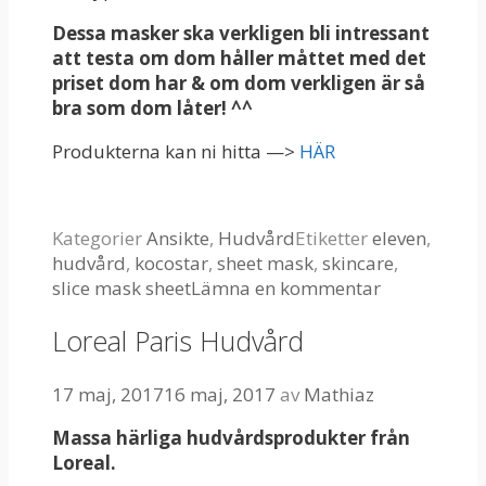
Dessa masker ska verkligen bli intressant
att testa om dom håller måttet med det
priset dom har & om dom verkligen är så
bra som dom låter! ^^
Produkterna kan ni hitta —>
HÄR
Kategorier
Ansikte
,
Hudvård
Etiketter
eleven
,
hudvård
,
kocostar
,
sheet mask
,
skincare
,
slice mask sheet
Lämna en kommentar
Loreal Paris Hudvård
17 maj, 2017
16 maj, 2017
av
Mathiaz
Massa härliga hudvårdsprodukter från
Loreal.