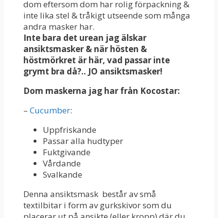
dom eftersom dom har rolig förpackning &
inte lika stel & tråkigt utseende som många
andra masker har.
Inte bara det urean jag älskar
ansiktsmasker & när hösten &
höstmörkret är här, vad passar inte
grymt bra då?.. JO ansiktsmasker!
Dom maskerna jag har från Kocostar:
–
Cucumber
:
Uppfriskande
Passar alla hudtyper
Fuktgivande
Vårdande
Svalkande
Denna ansiktsmask består av små
textilbitar i form av gurkskivor som du
placerar ut på ansikte (eller kropp) där du