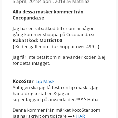
5 april, 2018
4 april, 2018
av
Mathiaz
Alla dessa masker kommer från
Cocopanda.se
Jag har en rabattkod till er om ni någon
gång kommer shoppa på Cocopanda.se
Rabattkod: Mattis100
(
Koden gäller om du shoppar över 499:-
)
Jag får inte betalt om ni använder koden & ej
för detta inlägget.
KocoStar
:
Lip Mask
Äntligen ska jag få testa en lip mask… Jag
har aldrig testat en & jag är
super taggad på använda den!!!!
^^
Haha
Denna kommer från märket KocoStar som
jag har skrivit om tidigare
—>
HÄR