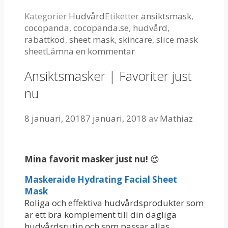
Kategorier
Hudvård
Etiketter
ansiktsmask
,
cocopanda
,
cocopanda.se
,
hudvård
,
rabattkod
,
sheet mask
,
skincare
,
slice mask
sheet
Lämna en kommentar
Ansiktsmasker | Favoriter just
nu
8 januari, 2018
7 januari, 2018
av
Mathiaz
Mina favorit masker just nu!
😍
Maskeraide Hydrating Facial Sheet
Mask
Roliga och effektiva hudvårdsprodukter som
är ett bra komplement till din dagliga
hudvårdsrutin och som passar allas