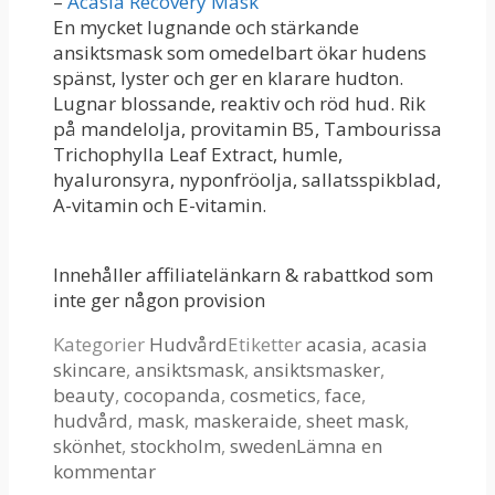
–
Acasia Recovery Mask
En mycket lugnande och stärkande
ansiktsmask som omedelbart ökar hudens
spänst, lyster och ger en klarare hudton.
Lugnar blossande, reaktiv och röd hud. Rik
på mandelolja, provitamin B5, Tambourissa
Trichophylla Leaf Extract, humle,
hyaluronsyra, nyponfröolja, sallatsspikblad,
A-vitamin och E-vitamin.
Innehåller affiliatelänkarn & rabattkod som
inte ger någon provision
Kategorier
Hudvård
Etiketter
acasia
,
acasia
skincare
,
ansiktsmask
,
ansiktsmasker
,
beauty
,
cocopanda
,
cosmetics
,
face
,
hudvård
,
mask
,
maskeraide
,
sheet mask
,
skönhet
,
stockholm
,
sweden
Lämna en
kommentar