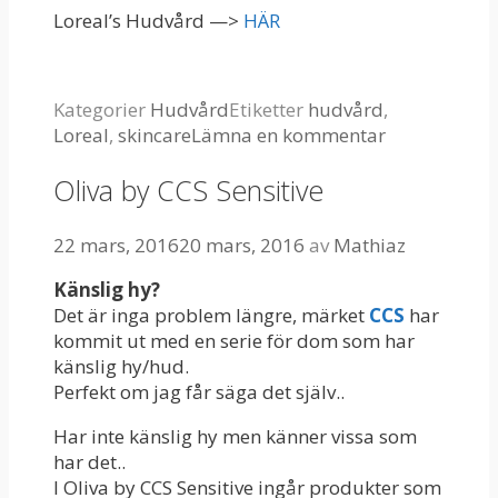
Loreal’s Hudvård —>
HÄR
Kategorier
Hudvård
Etiketter
hudvård
,
Loreal
,
skincare
Lämna en kommentar
Oliva by CCS Sensitive
22 mars, 2016
20 mars, 2016
av
Mathiaz
Känslig hy?
Det är inga problem längre, märket
CCS
har
kommit ut med en serie för dom som har
känslig hy/hud.
Perfekt om jag får säga det själv..
Har inte känslig hy men känner vissa som
har det..
I Oliva by CCS Sensitive ingår produkter som