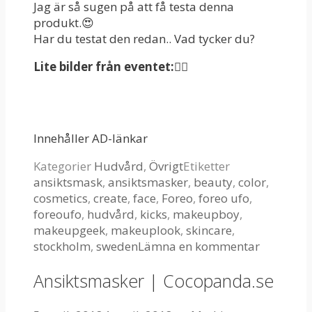
Jag är så sugen på att få testa denna
produkt.😍
Har du testat den redan.. Vad tycker du?
Lite bilder från eventet:👇🏻
Innehåller AD-länkar
Kategorier
Hudvård
,
Övrigt
Etiketter
ansiktsmask
,
ansiktsmasker
,
beauty
,
color
,
cosmetics
,
create
,
face
,
Foreo
,
foreo ufo
,
foreoufo
,
hudvård
,
kicks
,
makeupboy
,
makeupgeek
,
makeuplook
,
skincare
,
stockholm
,
sweden
Lämna en kommentar
Ansiktsmasker | Cocopanda.se