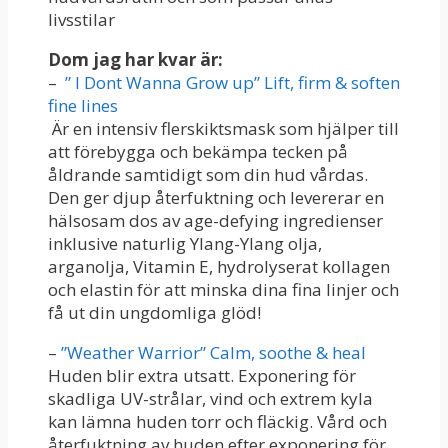
livsstilar
Dom jag har kvar är:
–
” I Dont Wanna Grow up” Lift, firm & soften
fine lines
Är en intensiv flerskiktsmask som hjälper till
att förebygga och bekämpa tecken på
åldrande samtidigt som din hud vårdas.
Den ger djup återfuktning och levererar en
hälsosam dos av age-defying ingredienser
inklusive naturlig Ylang-Ylang olja,
arganolja, Vitamin E, hydrolyserat kollagen
och elastin för att minska dina fina linjer och
få ut din ungdomliga glöd!
–
”Weather Warrior” Calm, soothe & heal
Huden blir extra utsatt. Exponering för
skadliga UV-strålar, vind och extrem kyla
kan lämna huden torr och fläckig. Vård och
återfuktning av huden efter exponering för