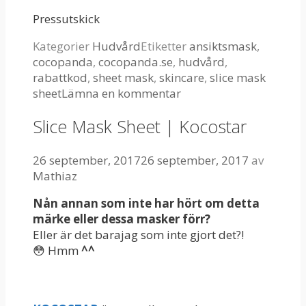
Pressutskick
Kategorier
Hudvård
Etiketter
ansiktsmask
,
cocopanda
,
cocopanda.se
,
hudvård
,
rabattkod
,
sheet mask
,
skincare
,
slice mask
sheet
Lämna en kommentar
Slice Mask Sheet | Kocostar
26 september, 2017
26 september, 2017
av
Mathiaz
Nån annan som inte har hört om detta
märke eller dessa masker förr?
Eller är det barajag som inte gjort det?!
😳 Hmm
^^