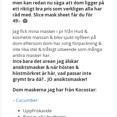
men kan redan nu säga att dom ligger på
ett riktigt bra pris som verkligen alla har
råd med. Slice mask sheet får du för
49:- 😱
Jag fick mina masker i pr från Hud &
kosmetik mässan & blev sjukt nyfiken på
dom eftersom dom har rolig förpackning &
inte lika stel & tråkigt utseende som många
andra masker har.
Inte bara det urean jag älskar
ansiktsmasker & när hösten &
höstmörkret är här, vad passar inte
grymt bra då?.. JO ansiktsmasker!
Dom maskerna jag har från Kocostar:
–
Cucumber
:
Uppfriskande
Passar alla hudtyper