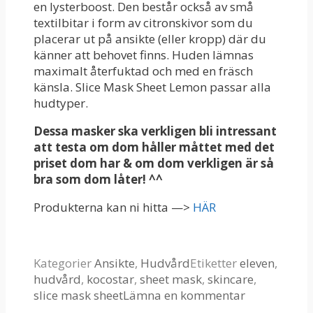
en lysterboost. Den består också av små
textilbitar i form av citronskivor som du
placerar ut på ansikte (eller kropp) där du
känner att behovet finns. Huden lämnas
maximalt återfuktad och med en fräsch
känsla. Slice Mask Sheet Lemon passar alla
hudtyper.
Dessa masker ska verkligen bli intressant
att testa om dom håller måttet med det
priset dom har & om dom verkligen är så
bra som dom låter! ^^
Produkterna kan ni hitta —>
HÄR
Kategorier
Ansikte
,
Hudvård
Etiketter
eleven
,
hudvård
,
kocostar
,
sheet mask
,
skincare
,
slice mask sheet
Lämna en kommentar