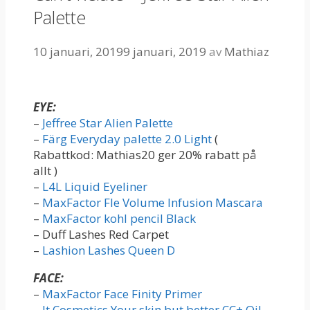
Palette
10 januari, 2019
9 januari, 2019
av
Mathiaz
EYE:
–
Jeffree Star Alien Palette
–
Färg Everyday palette 2.0 Light
(
Rabattkod: Mathias20 ger 20% rabatt på
allt )
–
L4L Liquid Eyeliner
–
MaxFactor Fle Volume Infusion Mascara
–
MaxFactor kohl pencil Black
– Duff Lashes Red Carpet
–
Lashion Lashes Queen D
FACE:
–
MaxFactor Face Finity Primer
–
It Cosmetics Your skin but better CC+ Oil