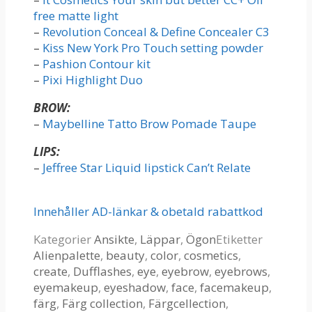
free matte light
–
Revolution Conceal & Define Concealer C3
–
Kiss New York Pro Touch setting powder
–
Pashion Contour kit
–
Pixi Highlight Duo
BROW:
–
Maybelline Tatto Brow Pomade Taupe
LIPS:
–
Jeffree Star Liquid lipstick Can’t Relate
Innehåller AD-länkar & obetald rabattkod
Kategorier
Ansikte
,
Läppar
,
Ögon
Etiketter
Alienpalette
,
beauty
,
color
,
cosmetics
,
create
,
Dufflashes
,
eye
,
eyebrow
,
eyebrows
,
eyemakeup
,
eyeshadow
,
face
,
facemakeup
,
färg
,
Färg collection
,
Färgcellection
,