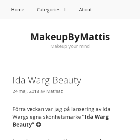
Home
Categories
About
Sök
Gå till innehåll
MakeupByMattis
Makeup your mind
Ida Warg Beauty
24 maj, 2018
av
Mathiaz
Förra veckan var jag på lansering av Ida
Wargs egna skönhetsmärke
”Ida Warg
Beauty” 😋