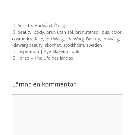
Kategorier
Ansikte
,
Hudvård
,
Övrigt
Etiketter
beauty
,
body
,
brun utan sol
,
brunutansol
,
bus
,
color
,
cosmetics
,
face
,
Ida Warg
,
Ida Warg Beauty
,
Idawarg
,
Idawargbeauty
,
skönhet
,
stockholm
,
sweden
Inläggsnavigering
Inspiration | Eye Makeup Look
Foreo – The Ufo has landad
Lämna en kommentar