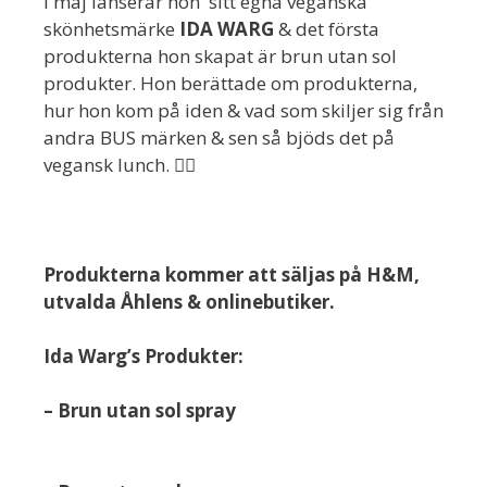
I maj lanserar hon sitt egna veganska
skönhetsmärke
IDA WARG
& det första
produkterna hon skapat är brun utan sol
produkter. Hon berättade om produkterna,
hur hon kom på iden & vad som skiljer sig från
andra BUS märken & sen så bjöds det på
vegansk lunch. 👍🏻
Produkterna kommer att säljas på H&M,
utvalda Åhlens & onlinebutiker.
Ida Warg’s Produkter:
– Brun utan sol spray