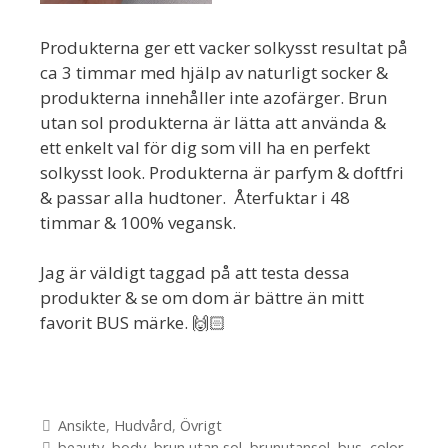
Produkterna ger ett vacker solkysst resultat på
ca 3 timmar med hjälp av naturligt socker &
produkterna innehåller inte azofärger. Brun
utan sol produkterna är lätta att använda &
ett enkelt val för dig som vill ha en perfekt
solkysst look. Produkterna är parfym & doftfri
& passar alla hudtoner. Återfuktar i 48
timmar & 100% vegansk.
Jag är väldigt taggad på att testa dessa
produkter & se om dom är bättre än mitt
favorit BUS märke. 🙌🏻
Kategorier
Ansikte
,
Hudvård
,
Övrigt
Etiketter
beauty
,
body
,
brun utan sol
,
brunutansol
,
bus
,
color
,