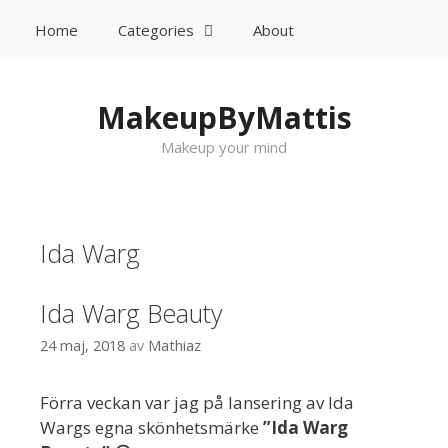
Home
Categories
About
Sök
Gå till innehåll
MakeupByMattis
Makeup your mind
Ida Warg
Ida Warg Beauty
24 maj, 2018
av
Mathiaz
Förra veckan var jag på lansering av Ida
Wargs egna skönhetsmärke
”Ida Warg