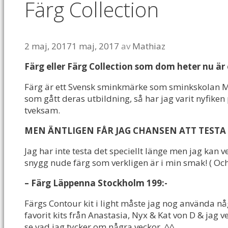
Färg Collection
2 maj, 2017
1 maj, 2017
av
Mathiaz
Färg eller Färg Collection som dom heter nu är 
Färg är ett Svensk sminkmärke som sminkskolan M
som gått deras utbildning, så har jag varit nyfike
tveksam.
MEN ÄNTLIGEN FÅR JAG CHANSEN ATT TESTA
Jag har inte testa det speciellt länge men jag kan v
snygg nude färg som verkligen är i min smak! ( Och 
– Färg Läppenna Stockholm 199:-
Färgs Contour kit i light måste jag nog använda nå
favorit kits från Anastasia, Nyx & Kat von D & jag v
se vad jag tycker om några veckor. ^^