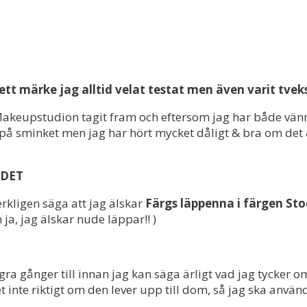
ett märke jag alltid velat testat men även varit tve
akeupstudion tagit fram och eftersom jag har både vänn
n på sminket men jag har hört mycket dåligt & bra om det 
 DET
erkligen säga att jag älskar
Färgs läppenna i färgen St
ja, jag älskar nude läppar!! )
gra gånger till innan jag kan säga ärligt vad jag tycker 
et inte riktigt om den lever upp till dom, så jag ska anvä