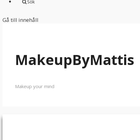
Sök
Gå till innehåll
MakeupByMattis
Makeup your mind