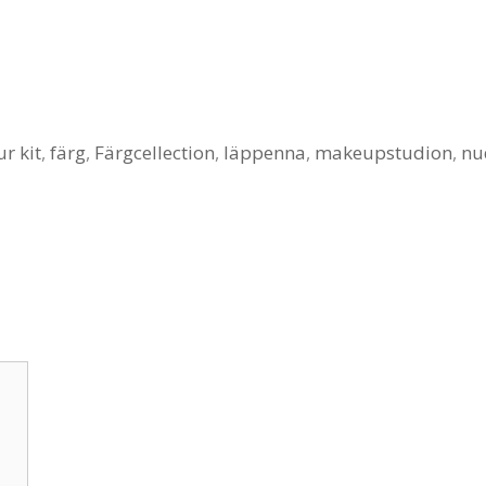
r kit
,
färg
,
Färgcellection
,
läppenna
,
makeupstudion
,
nu