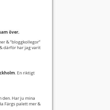
ksam över.
er & ”bloggkollegor”
& därför har jag varit
ockholm
. En riktigt
om den. Har ju mina
nda Färgs palett mer &