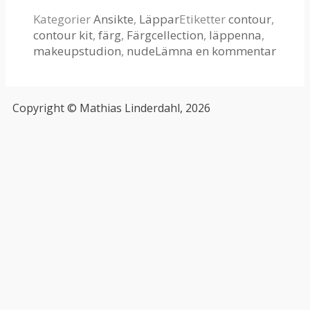
Kategorier
Ansikte
,
Läppar
Etiketter
contour
,
contour kit
,
färg
,
Färgcellection
,
läppenna
,
makeupstudion
,
nude
Lämna en kommentar
Copyright © Mathias Linderdahl, 2026