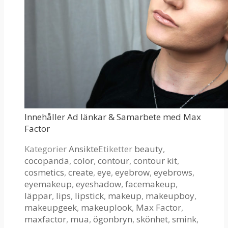
Innehåller Ad länkar & Samarbete med Max
Factor
Kategorier
Ansikte
Etiketter
beauty
,
cocopanda
,
color
,
contour
,
contour kit
,
cosmetics
,
create
,
eye
,
eyebrow
,
eyebrows
,
eyemakeup
,
eyeshadow
,
facemakeup
,
läppar
,
lips
,
lipstick
,
makeup
,
makeupboy
,
makeupgeek
,
makeuplook
,
Max Factor
,
maxfactor
,
mua
,
ögonbryn
,
skönhet
,
smink
,