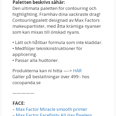
Paletten beskrivs såhär:
Den ultimata paletten för contouring och
highlighting. Framhäv dina vackraste drag!
Contouringpalett designad av Max Factors
makeupartister, med åtta krämiga nyanser
som kan mixas till önskad nyans.
• Lätt och hållbar formula som inte kladdar.
• Medföljer teknikinstruktioner för
applicering.
• Passar alla hudtoner.
Produkterna kan ni hitta —->
HÄR
Gäller på beställningar över 499:- hos
cocopanda.se
—————
FACE:
–
Max Factor Miracle smooth primer
–
Max Factor Facefinity All day flawless