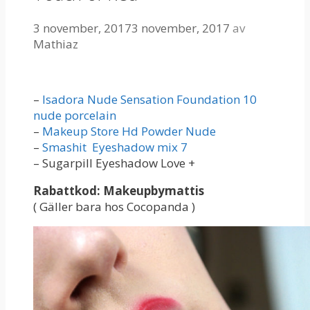
3 november, 2017
3 november, 2017
av
Mathiaz
–
Isadora Nude Sensation Foundation 10
nude porcelain
–
Makeup Store Hd Powder Nude
–
Smashit Eyeshadow mix 7
– Sugarpill Eyeshadow Love +
Rabattkod: Makeupbymattis
( Gäller bara hos Cocopanda )