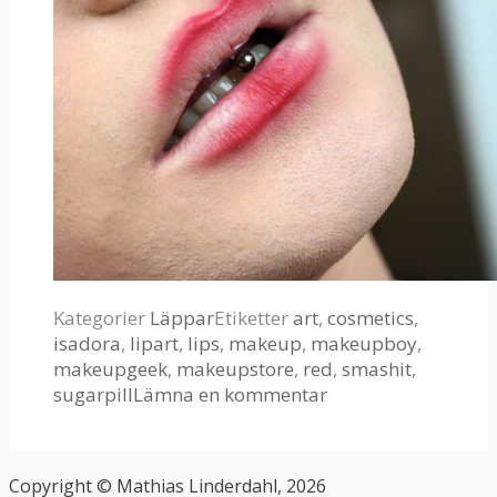
Kategorier
Läppar
Etiketter
art
,
cosmetics
,
isadora
,
lipart
,
lips
,
makeup
,
makeupboy
,
makeupgeek
,
makeupstore
,
red
,
smashit
,
sugarpill
Lämna en kommentar
Copyright © Mathias Linderdahl, 2026