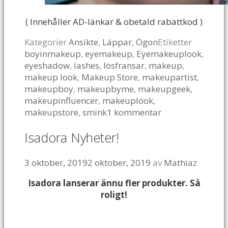
( Innehåller AD-länkar & obetald rabattkod )
Kategorier
Ansikte
,
Läppar
,
Ögon
Etiketter
boyinmakeup
,
eyemakeup
,
Eyemakeuplook
,
eyeshadow
,
lashes
,
lösfransar
,
makeup
,
makeup look
,
Makeup Store
,
makeupartist
,
makeupboy
,
makeupbyme
,
makeupgeek
,
makeupinfluencer
,
makeuplook
,
makeupstore
,
smink
1 kommentar
Isadora Nyheter!
3 oktober, 2019
2 oktober, 2019
av
Mathiaz
Isadora lanserar ännu fler produkter. Så
roligt!