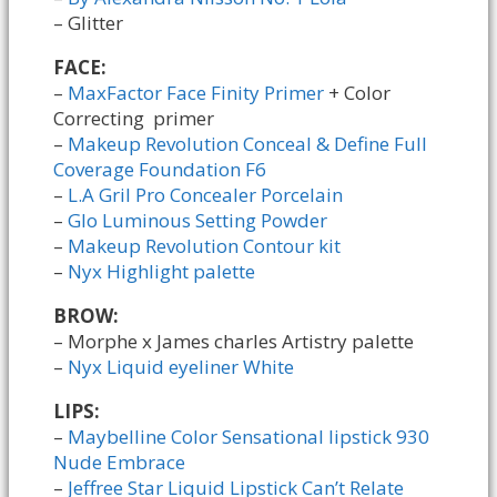
– Glitter
FACE:
–
MaxFactor Face Finity Primer
+ Color
Correcting primer
–
Makeup Revolution Conceal & Define Full
Coverage Foundation F6
–
L.A Gril Pro Concealer Porcelain
–
Glo Luminous Setting Powder
–
Makeup Revolution Contour kit
–
Nyx Highlight palette
BROW:
– Morphe x James charles Artistry palette
–
Nyx Liquid eyeliner White
LIPS:
–
Maybelline Color Sensational lipstick 930
Nude Embrace
–
Jeffree Star Liquid Lipstick Can’t Relate