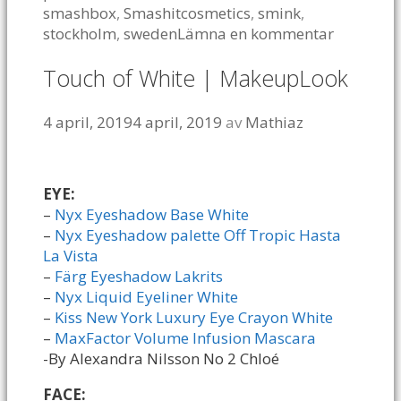
smashbox
,
Smashitcosmetics
,
smink
,
stockholm
,
sweden
Lämna en kommentar
Touch of White | MakeupLook
4 april, 2019
4 april, 2019
av
Mathiaz
EYE:
–
Nyx Eyeshadow Base White
–
Nyx Eyeshadow palette Off Tropic Hasta
La Vista
–
Färg Eyeshadow Lakrits
–
Nyx Liquid Eyeliner White
–
Kiss New York Luxury Eye Crayon White
–
MaxFactor Volume Infusion Mascara
-By Alexandra Nilsson No 2 Chloé
FACE: