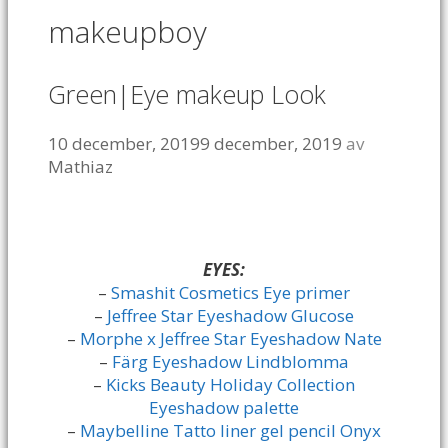
makeupboy
Green|Eye makeup Look
10 december, 2019
9 december, 2019
av
Mathiaz
EYES:
–
Smashit Cosmetics Eye primer
–
Jeffree Star Eyeshadow Glucose
–
Morphe x Jeffree Star Eyeshadow Nate
–
Färg Eyeshadow Lindblomma
–
Kicks Beauty Holiday Collection
Eyeshadow palette
–
Maybelline Tatto liner gel pencil Onyx