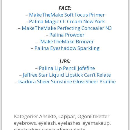
FACE:
–
MakeTheMake Soft Focus Primer
–
Palina Magic CC Cream New York
–
MakeTheMake Perfecting Concealer N3
–
Palina Prowder
–
MakeTheMake Bronzer
–
Palina Eyeshadow Sparkling
LIPS:
–
Palina Lip Pencil Jofefine
–
Jeffree Star Liquid Lipstick Can’t Relate
–
Isadora Sheer Sunshine GlossSheer Praline
Kategorier
Ansikte
,
Läppar
,
Ögon
Etiketter
eyebrows
,
eyelash
,
eyelashes
,
eyemakeup
,
eyeshadow
,
eyeshadow palette
,