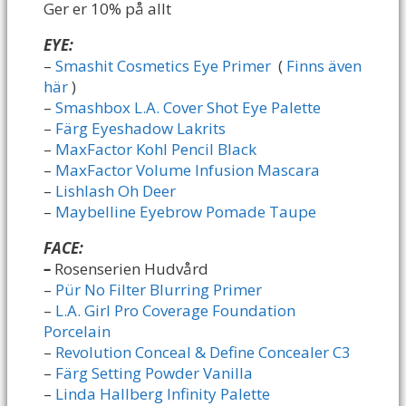
Ger er 10% på allt
EYE:
–
Smashit Cosmetics Eye Primer
(
Finns även
här
)
–
Smashbox L.A. Cover Shot Eye Palette
–
Färg Eyeshadow Lakrits
–
MaxFactor Kohl Pencil Black
–
MaxFactor Volume Infusion Mascara
–
Lishlash Oh Deer
–
Maybelline Eyebrow Pomade Taupe
FACE:
–
Rosenserien Hudvård
–
Pür No Filter Blurring Primer
–
L.A. Girl Pro Coverage Foundation
Porcelain
–
Revolution Conceal & Define Concealer C3
–
Färg Setting Powder Vanilla
–
Linda Hallberg Infinity Palette