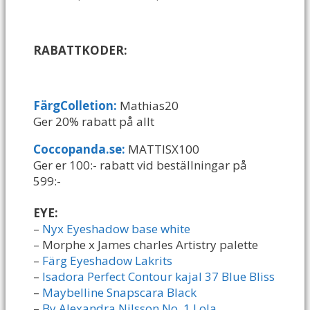
RABATTKODER:
FärgColletion:
Mathias20
Ger 20% rabatt på allt
Coccopanda.se:
MATTISX100
Ger er 100:- rabatt vid beställningar på
599:-
EYE:
–
Nyx Eyeshadow base white
– Morphe x James charles Artistry palette
–
Färg Eyeshadow Lakrits
–
Isadora Perfect Contour kajal 37 Blue Bliss
–
Maybelline Snapscara Black
–
By Alexandra Nilsson No. 1 Lola