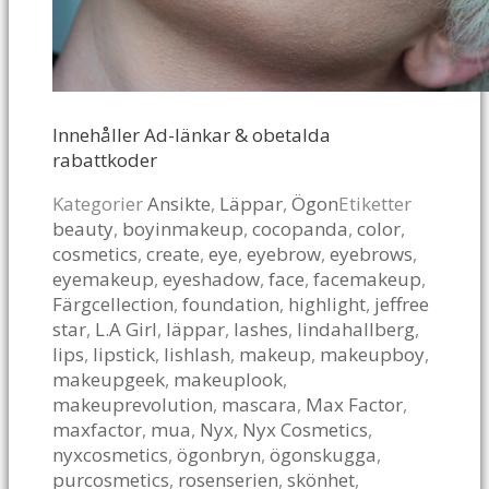
Innehåller Ad-länkar & obetalda
rabattkoder
Kategorier
Ansikte
,
Läppar
,
Ögon
Etiketter
beauty
,
boyinmakeup
,
cocopanda
,
color
,
cosmetics
,
create
,
eye
,
eyebrow
,
eyebrows
,
eyemakeup
,
eyeshadow
,
face
,
facemakeup
,
Färgcellection
,
foundation
,
highlight
,
jeffree
star
,
L.A Girl
,
läppar
,
lashes
,
lindahallberg
,
lips
,
lipstick
,
lishlash
,
makeup
,
makeupboy
,
makeupgeek
,
makeuplook
,
makeuprevolution
,
mascara
,
Max Factor
,
maxfactor
,
mua
,
Nyx
,
Nyx Cosmetics
,
nyxcosmetics
,
ögonbryn
,
ögonskugga
,
purcosmetics
,
rosenserien
,
skönhet
,