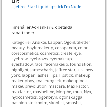
LIP:
–
Jeffree Star Liquid lipstick I’m Nude
Innehåller Ad-länkar & obetalda
rabattkoder
Kategorier
Ansikte
,
Läppar
,
Ögon
Etiketter
beauty
,
boyinmakeup
,
cocopanda
,
color
,
corecosmetics
,
cosmetics
,
create
,
eye
,
eyebrow
,
eyebrows
,
eyemakeup
,
eyeshadow
,
face
,
facemakeup
,
foundation
,
highlight
,
jamescharls
,
jeffree star
,
kiss new
york
,
läppar
,
lashes
,
lips
,
lipstick
,
makeup
,
makeupboy
,
makeupgeek
,
makeuplook
,
makeuprevolution
,
mascara
,
Max Factor
,
maxfactor
,
maybelline
,
Morphe
,
mua
,
Nyx
,
nyxcosmetics
,
ögonbryn
,
ögonskugga
,
pashion stockholm
,
skönhet
,
smashit
,