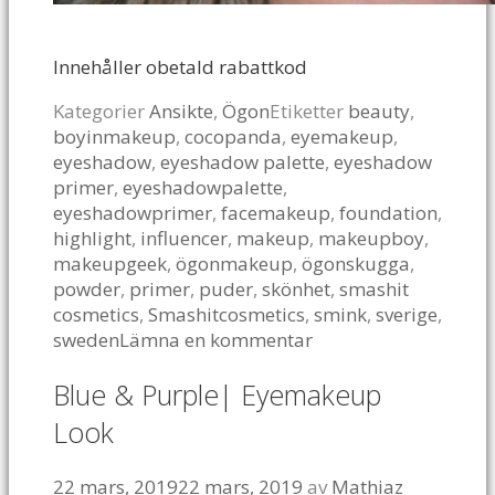
Innehåller obetald rabattkod
Kategorier
Ansikte
,
Ögon
Etiketter
beauty
,
boyinmakeup
,
cocopanda
,
eyemakeup
,
eyeshadow
,
eyeshadow palette
,
eyeshadow
primer
,
eyeshadowpalette
,
eyeshadowprimer
,
facemakeup
,
foundation
,
highlight
,
influencer
,
makeup
,
makeupboy
,
makeupgeek
,
ögonmakeup
,
ögonskugga
,
powder
,
primer
,
puder
,
skönhet
,
smashit
cosmetics
,
Smashitcosmetics
,
smink
,
sverige
,
sweden
Lämna en kommentar
Blue & Purple| Eyemakeup
Look
22 mars, 2019
22 mars, 2019
av
Mathiaz