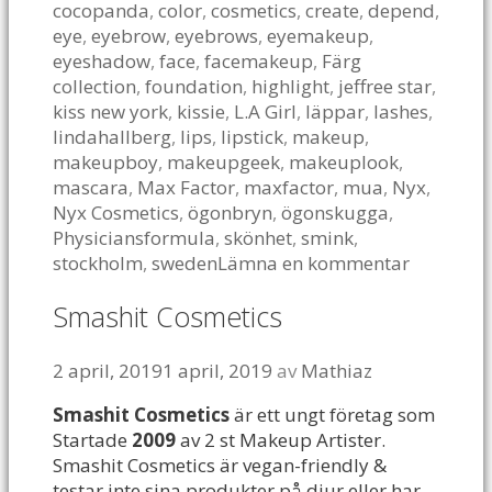
cocopanda
,
color
,
cosmetics
,
create
,
depend
,
eye
,
eyebrow
,
eyebrows
,
eyemakeup
,
eyeshadow
,
face
,
facemakeup
,
Färg
collection
,
foundation
,
highlight
,
jeffree star
,
kiss new york
,
kissie
,
L.A Girl
,
läppar
,
lashes
,
lindahallberg
,
lips
,
lipstick
,
makeup
,
makeupboy
,
makeupgeek
,
makeuplook
,
mascara
,
Max Factor
,
maxfactor
,
mua
,
Nyx
,
Nyx Cosmetics
,
ögonbryn
,
ögonskugga
,
Physiciansformula
,
skönhet
,
smink
,
stockholm
,
sweden
Lämna en kommentar
Smashit Cosmetics
2 april, 2019
1 april, 2019
av
Mathiaz
Smashit Cosmetics
är ett ungt företag som
Startade
2009
av 2 st Makeup Artister.
Smashit Cosmetics är vegan-friendly &
testar inte sina produkter på djur eller har