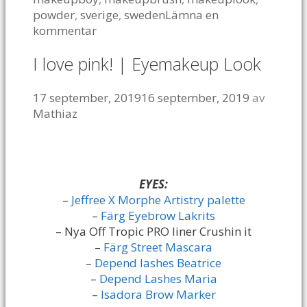
powder
,
sverige
,
sweden
Lämna en
kommentar
I love pink! | Eyemakeup Look
17 september, 2019
16 september, 2019
av
Mathiaz
EYES:
–
Jeffree X Morphe Artistry palette
–
Färg Eyebrow Lakrits
– Nya Off Tropic PRO liner Crushin it
–
Färg Street Mascara
–
Depend lashes Beatrice
–
Depend Lashes Maria
–
Isadora Brow Marker