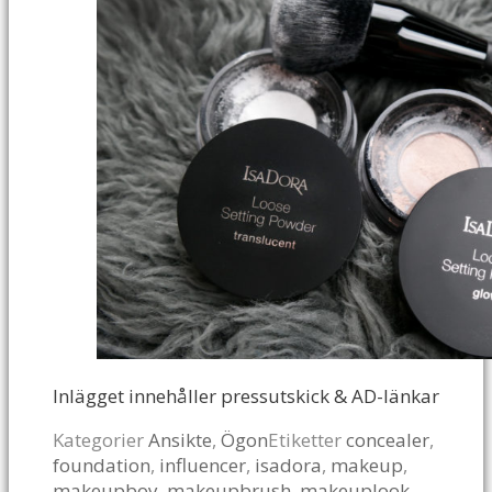
Inlägget innehåller pressutskick & AD-länkar
Kategorier
Ansikte
,
Ögon
Etiketter
concealer
,
foundation
,
influencer
,
isadora
,
makeup
,
makeupboy
,
makeupbrush
,
makeuplook
,