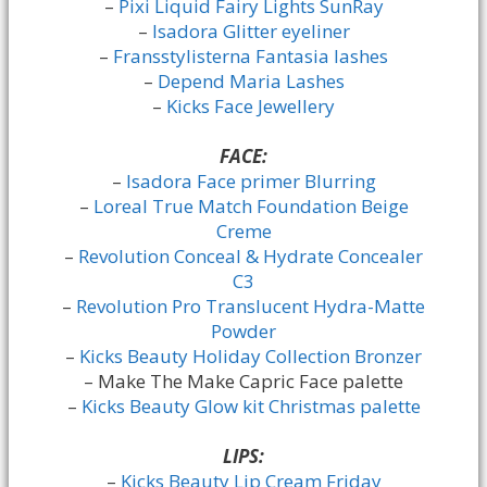
–
Pixi Liquid Fairy Lights SunRay
–
Isadora Glitter eyeliner
–
Fransstylisterna Fantasia lashes
–
Depend Maria Lashes
–
Kicks Face Jewellery
FACE:
–
Isadora Face primer Blurring
–
Loreal True Match Foundation Beige
Creme
–
Revolution Conceal & Hydrate Concealer
C3
–
Revolution Pro Translucent Hydra-Matte
Powder
–
Kicks Beauty Holiday Collection Bronzer
– Make The Make Capric Face palette
–
Kicks Beauty Glow kit Christmas palette
LIPS:
–
Kicks Beauty Lip Cream Friday