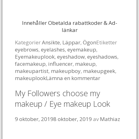
Innehåller Obetalda rabattkoder & Ad-
länkar
Kategorier
Ansikte
,
Läppar
,
Ögon
Etiketter
eyebrows
,
eyelashes
,
eyemakeup
,
Eyemakeuplook
,
eyeshadow
,
eyeshadows
,
facemakeup
,
influencer
,
makeup
,
makeupartist
,
makeupboy
,
makeupgeek
,
makeuplook
Lämna en kommentar
My Followers choose my
makeup / Eye makeup Look
9 oktober, 2019
8 oktober, 2019
av
Mathiaz