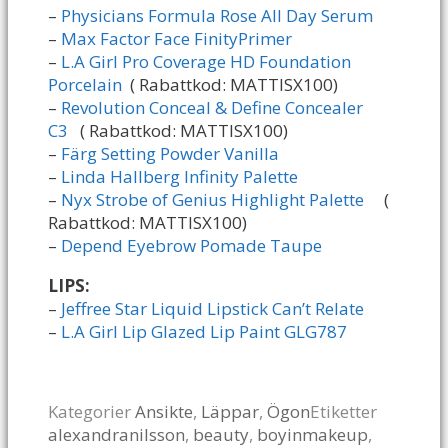
–
Physicians Formula Rose All Day Serum
–
Max Factor Face FinityPrimer
–
L.A Girl Pro Coverage HD Foundation
Porcelain
( Rabattkod: MATTISX100)
–
Revolution Conceal & Define Concealer
C3
( Rabattkod: MATTISX100)
–
Färg Setting Powder Vanilla
–
Linda Hallberg Infinity Palette
–
Nyx Strobe of Genius Highlight Palette
(
Rabattkod: MATTISX100)
–
Depend Eyebrow Pomade Taupe
LIPS:
–
Jeffree Star Liquid Lipstick Can’t Relate
–
L.A Girl Lip Glazed Lip Paint GLG787
Kategorier
Ansikte
,
Läppar
,
Ögon
Etiketter
alexandranilsson
,
beauty
,
boyinmakeup
,