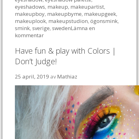
eyeshadows
,
makeup
,
makeupartist
,
makeupboy
,
makeupbyme
,
makeupgeek
,
makeuplook
,
makeupstudion
,
ögonsmink
,
smink
,
sverige
,
sweden
Lämna en
kommentar
Have fun & play with Colors |
Don’t Judge!
25 april, 2019
av
Mathiaz