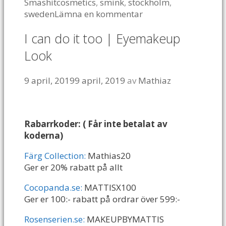
Smashitcosmetics
,
smink
,
stockholm
,
sweden
Lämna en kommentar
I can do it too | Eyemakeup
Look
9 april, 2019
9 april, 2019
av
Mathiaz
Rabarrkoder: ( Får inte betalat av
koderna)
Färg Collection:
Mathias20
Ger er 20% rabatt på allt
Cocopanda.se:
MATTISX100
Ger er 100:- rabatt på ordrar över 599:-
Rosenserien.se:
MAKEUPBYMATTIS