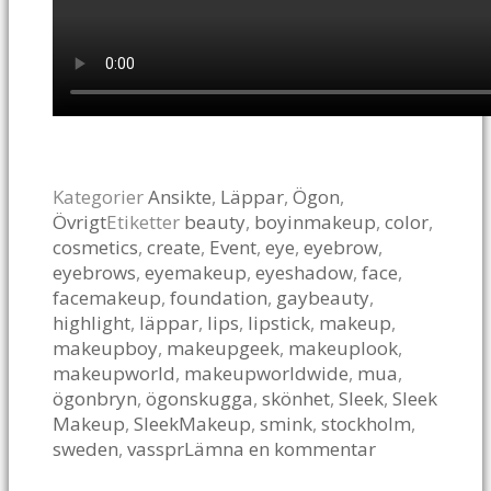
Kategorier
Ansikte
,
Läppar
,
Ögon
,
Övrigt
Etiketter
beauty
,
boyinmakeup
,
color
,
cosmetics
,
create
,
Event
,
eye
,
eyebrow
,
eyebrows
,
eyemakeup
,
eyeshadow
,
face
,
facemakeup
,
foundation
,
gaybeauty
,
highlight
,
läppar
,
lips
,
lipstick
,
makeup
,
makeupboy
,
makeupgeek
,
makeuplook
,
makeupworld
,
makeupworldwide
,
mua
,
ögonbryn
,
ögonskugga
,
skönhet
,
Sleek
,
Sleek
Makeup
,
SleekMakeup
,
smink
,
stockholm
,
sweden
,
vasspr
Lämna en kommentar