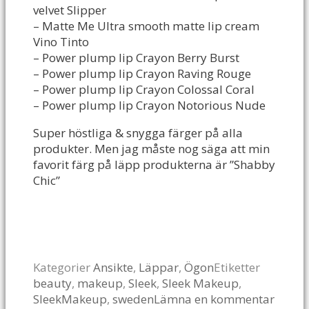
velvet Slipper
– Matte Me Ultra smooth matte lip cream
Vino Tinto
– Power plump lip Crayon Berry Burst
– Power plump lip Crayon Raving Rouge
– Power plump lip Crayon Colossal Coral
– Power plump lip Crayon Notorious Nude
Super höstliga & snygga färger på alla
produkter. Men jag måste nog säga att min
favorit färg på läpp produkterna är ”Shabby
Chic”
Kategorier
Ansikte
,
Läppar
,
Ögon
Etiketter
beauty
,
makeup
,
Sleek
,
Sleek Makeup
,
SleekMakeup
,
sweden
Lämna en kommentar