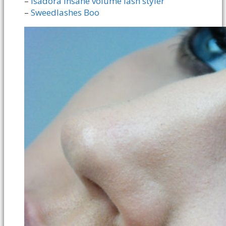
–
Isadora insane volume lash styler
–
Sweedlashes Boo