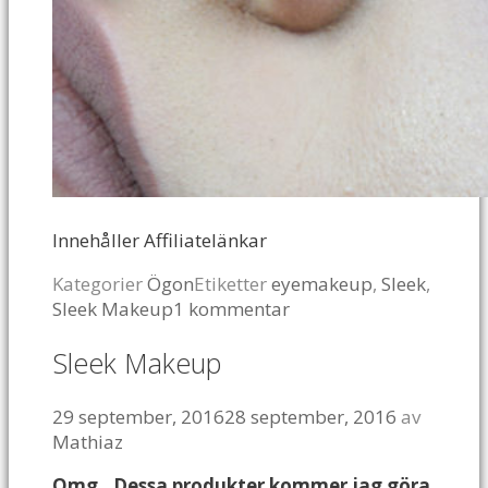
Innehåller Affiliatelänkar
Kategorier
Ögon
Etiketter
eyemakeup
,
Sleek
,
Sleek Makeup
1 kommentar
Sleek Makeup
29 september, 2016
28 september, 2016
av
Mathiaz
Omg.. Dessa produkter kommer jag göra