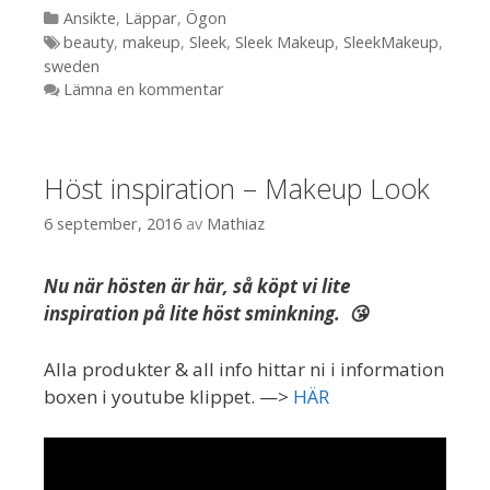
Kategorier
Ansikte
,
Läppar
,
Ögon
Etiketter
beauty
,
makeup
,
Sleek
,
Sleek Makeup
,
SleekMakeup
,
sweden
Lämna en kommentar
Höst inspiration – Makeup Look
6 september, 2016
av
Mathiaz
Nu när hösten är här, så köpt vi lite
inspiration på lite höst sminkning. 😘
Alla produkter & all info hittar ni i information
boxen i youtube klippet. —>
HÄR