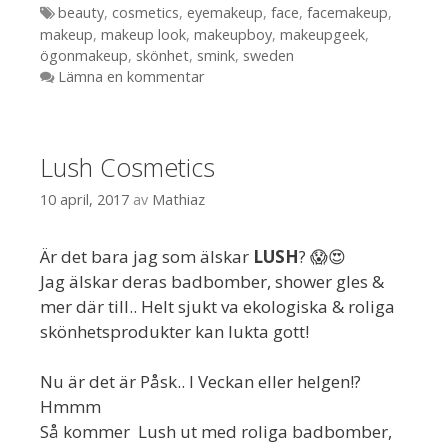
Etiketter
beauty
,
cosmetics
,
eyemakeup
,
face
,
facemakeup
,
makeup
,
makeup look
,
makeupboy
,
makeupgeek
,
ögonmakeup
,
skönhet
,
smink
,
sweden
Lämna en kommentar
Lush Cosmetics
10 april, 2017
av
Mathiaz
Är det bara jag som älskar
LUSH
? 😱😍
Jag älskar deras badbomber, shower gles &
mer där till.. Helt sjukt va ekologiska & roliga
skönhetsprodukter kan lukta gott!
Nu är det är Påsk.. I Veckan eller helgen!?
Hmmm
Så kommer Lush ut med roliga badbomber,