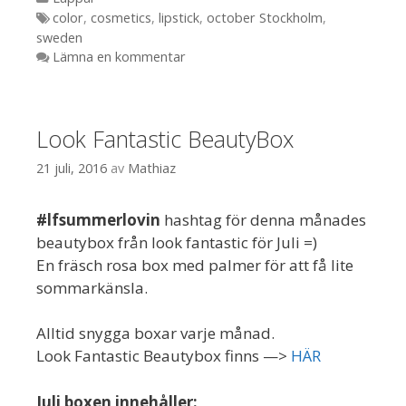
Etiketter
color
,
cosmetics
,
lipstick
,
october Stockholm
,
sweden
Lämna en kommentar
Look Fantastic BeautyBox
21 juli, 2016
av
Mathiaz
#lfsummerlovin
hashtag för denna månades
beautybox från look fantastic för Juli =)
En fräsch rosa box med palmer för att få lite
sommarkänsla.
Alltid snygga boxar varje månad.
Look Fantastic Beautybox finns —>
HÄR
Juli boxen innehåller: