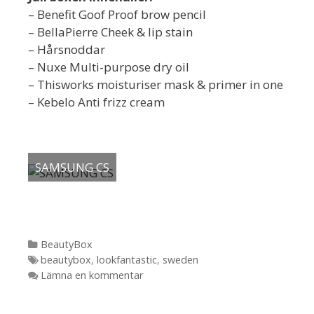
– Benefit Goof Proof brow pencil
– BellaPierre Cheek & lip stain
– Hårsnoddar
– Nuxe Multi-purpose dry oil
– Thisworks moisturiser mask & primer in one
– Kebelo Anti frizz cream
SAMSUNG CS
Kategorier
BeautyBox
Etiketter
beautybox
,
lookfantastic
,
sweden
Lämna en kommentar