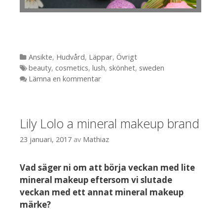
Kategorier
Ansikte
,
Hudvård
,
Läppar
,
Övrigt
Etiketter
beauty
,
cosmetics
,
lush
,
skönhet
,
sweden
Lämna en kommentar
Lily Lolo a mineral makeup brand
23 januari, 2017
av
Mathiaz
Vad säger ni om att börja veckan med lite
mineral makeup eftersom vi slutade
veckan med ett annat mineral makeup
märke?