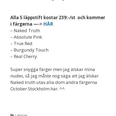
Alla 5 läppstift kostar 239:-/st och kommer
i färgerna —->
HÄR
– Naked Truth
– Absolute Pink
– True Red
– Burgundy Touch
– Real Cherry
Super snygga färger men jag älskar mina
nudes, så jag måste nog säga att jag älskar
Naked truth utav alla dom andra färgerna
October Stockholm har. ^^
Kategorier
Läppar