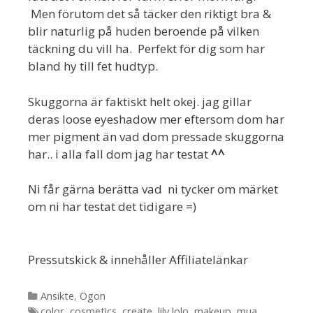
Men förutom det så täcker den riktigt bra &
blir naturlig på huden beroende på vilken
täckning du vill ha. Perfekt för dig som har
bland hy till fet hudtyp.
Skuggorna är faktiskt helt okej. jag gillar
deras loose eyeshadow mer eftersom dom har
mer pigment än vad dom pressade skuggorna
har.. i alla fall dom jag har testat
^^
Ni får gärna berätta vad ni tycker om märket
om ni har testat det tidigare =)
Pressutskick & innehåller Affiliatelänkar
Kategorier
Ansikte
,
Ögon
Etiketter
color
,
cosmetics
,
create
,
lily lolo
,
makeup
,
mua
,