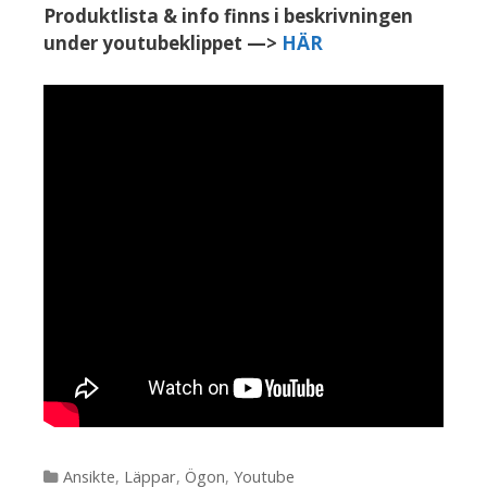
Produktlista & info finns i beskrivningen
under youtubeklippet —>
HÄR
Kategorier
Ansikte
,
Läppar
,
Ögon
,
Youtube