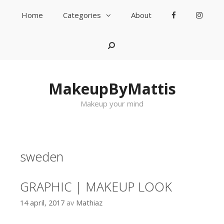
Home
Categories
About
Sök
Gå till innehåll
MakeupByMattis
Makeup your mind
sweden
GRAPHIC | MAKEUP LOOK
14 april, 2017
av
Mathiaz