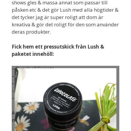
shows gles & massa annat som passar till
påsken etc & det gör Lush med alla högtider &
det tycker jag är super roligt att dom är
kreativa & gör det roligt för den som använder
deras produkter.
Fick hem ett pressutskick från Lush &
paketet innehöll:
– Bunch of Carrots
– Shower Gel
– Face Wash Jelly
– Lip Scrub
– Munsköljtabletter
Alla produkter hittar ni på Lush.se eller i
någon av alla deras butiker❤️