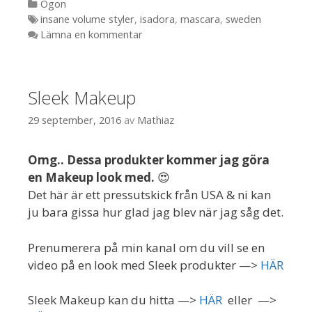
Kategorier
Ögon
Etiketter
insane volume styler
,
isadora
,
mascara
,
sweden
Lämna en kommentar
Sleek Makeup
29 september, 2016
av
Mathiaz
Omg.. Dessa produkter kommer jag göra
en Makeup look med.
😍
Det här är ett pressutskick från USA & ni kan
ju bara gissa hur glad jag blev när jag såg det.
Prenumerera på min kanal om du vill se en
video på en look med Sleek produkter —>
HÄR
Sleek Makeup kan du hitta —>
HÄR
eller —>