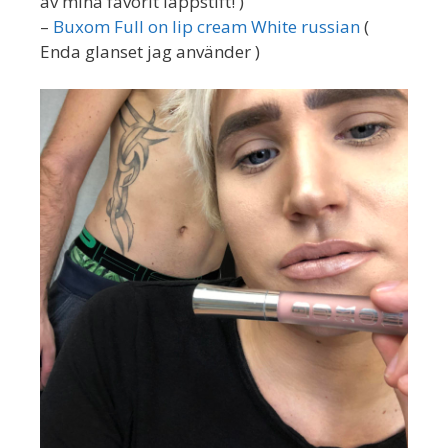
av mina favorit läppstift! )
–
Buxom Full on lip cream White russian
(
Enda glanset jag använder )