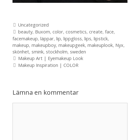
Kategorier
Uncategorized
Etiketter
beauty
,
Buxom
,
color
,
cosmetics
,
create
,
face
,
facemakeup
,
läppar
,
lip
,
lippgloss
,
lips
,
lipstick
,
makeup
,
makeupboy
,
makeupgeek
,
makeuplook
,
Nyx
,
skönhet
,
smink
,
stockholm
,
sweden
Inläggsnavigering
Makeup Art | Eyemakeup Look
Makeup Inspiration | COLOR
Lämna en kommentar