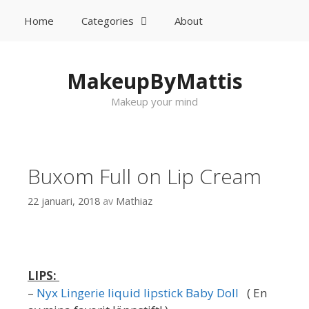
Home
Categories
About
Sök
Gå till innehåll
MakeupByMattis
Makeup your mind
Buxom Full on Lip Cream
22 januari, 2018
av
Mathiaz
LIPS:
–
Nyx Lingerie liquid lipstick Baby Doll
( En