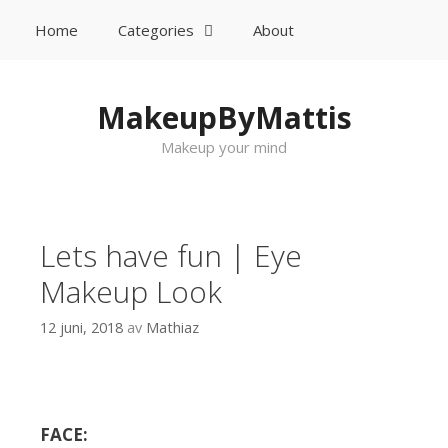
Home
Categories
About
Sök
Gå till innehåll
MakeupByMattis
Makeup your mind
Lets have fun | Eye
Makeup Look
12 juni, 2018
av
Mathiaz
FACE: