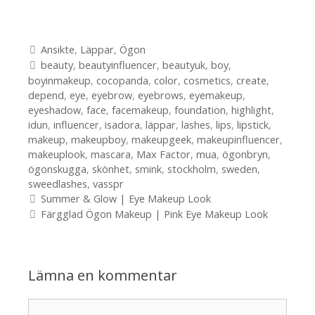
Kategorier
Ansikte
,
Läppar
,
Ögon
Etiketter
beauty
,
beautyinfluencer
,
beautyuk
,
boy
,
boyinmakeup
,
cocopanda
,
color
,
cosmetics
,
create
,
depend
,
eye
,
eyebrow
,
eyebrows
,
eyemakeup
,
eyeshadow
,
face
,
facemakeup
,
foundation
,
highlight
,
idun
,
influencer
,
isadora
,
läppar
,
lashes
,
lips
,
lipstick
,
makeup
,
makeupboy
,
makeupgeek
,
makeupinfluencer
,
makeuplook
,
mascara
,
Max Factor
,
mua
,
ögonbryn
,
ögonskugga
,
skönhet
,
smink
,
stockholm
,
sweden
,
sweedlashes
,
vasspr
Inläggsnavigering
Summer & Glow | Eye Makeup Look
Färgglad Ögon Makeup | Pink Eye Makeup Look
Lämna en kommentar