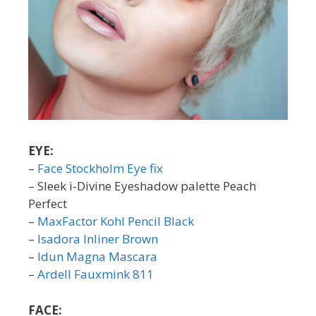
EYE:
–
Face Stockholm Eye fix
– Sleek i-Divine Eyeshadow palette Peach
Perfect
–
MaxFactor Kohl Pencil Black
–
Isadora Inliner Brown
–
Idun Magna Mascara
–
Ardell Fauxmink 811
FACE: