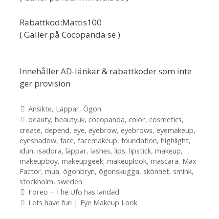
Rabattkod:Mattis100
( Gäller på Cocopanda.se )
Innehåller AD-länkar & rabattkoder som inte
ger provision
Kategorier
Ansikte
,
Läppar
,
Ögon
Etiketter
beauty
,
beautyuk
,
cocopanda
,
color
,
cosmetics
,
create
,
depend
,
eye
,
eyebrow
,
eyebrows
,
eyemakeup
,
eyeshadow
,
face
,
facemakeup
,
foundation
,
highlight
,
idun
,
isadora
,
läppar
,
lashes
,
lips
,
lipstick
,
makeup
,
makeupboy
,
makeupgeek
,
makeuplook
,
mascara
,
Max
Factor
,
mua
,
ögonbryn
,
ögonskugga
,
skönhet
,
smink
,
stockholm
,
sweden
Inläggsnavigering
Foreo – The Ufo has landad
Lets have fun | Eye Makeup Look