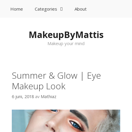
Home
Categories
About
Sök
Gå till innehåll
MakeupByMattis
Makeup your mind
Summer & Glow | Eye
Makeup Look
6 juni, 2018
av
Mathiaz