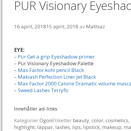
PÜR Visionary Eyesha
16 april, 2018
15 april, 2018
av
Mathiaz
EYE:
–
Pür Get a grip Eyeshadow primer
– Pür Visionary Eyeshadow Palette
–
Max Factor kohl pencil Black
–
Makiash Perfection Liner Jet Black
–
Max Factor 2000 Calorie Dramatic volume masc
–
Sweed Lashes Terryfic
Innehåller ad-links
Kategorier
Ögon
Etiketter
beauty
,
color
,
cosmetics
,
highlight
,
läppar
,
lashes
,
lips
,
lipstick
,
makeup
,
ma