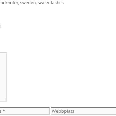
tockholm
,
sweden
,
sweedlashes
!