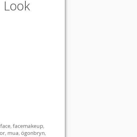
p Look
,
face
,
facemakeup
,
or
,
mua
,
ögonbryn
,