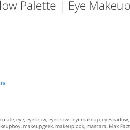
dow Palette | Eye Makeu
ara
create
,
eye
,
eyebrow
,
eyebrows
,
eyemakeup
,
eyeshadow
keupboy
,
makeupgeek
,
makeuplook
,
mascara
,
Max Fact