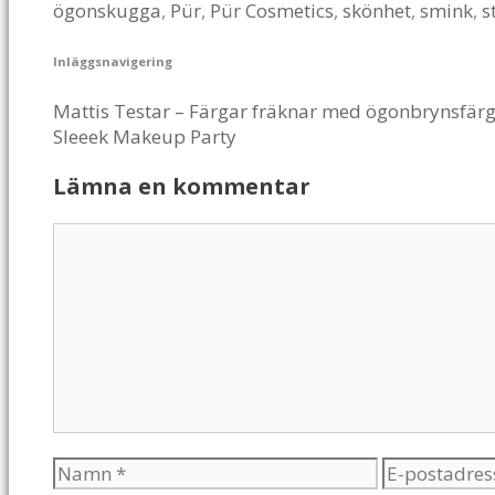
ögonskugga
,
Pür
,
Pür Cosmetics
,
skönhet
,
smink
,
s
Inläggsnavigering
Mattis Testar – Färgar fräknar med ögonbrynsfärg
Sleeek Makeup Party
Lämna en kommentar