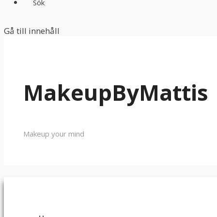
Sök
Gå till innehåll
MakeupByMattis
Makeup your mind