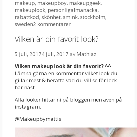
makeup
,
makeupboy
,
makeupgeek
,
makeuplook
,
personligalmanacka
,
rabattkod
,
skönhet
,
smink
,
stockholm
,
sweden
2 kommentarer
Vilken är din favorit look?
5 juli, 2017
4 juli, 2017
av
Mathiaz
Vilken makeup look är din favorit? ^^
Lämna gärna en kommentar vilket look du
gillar mest & berätta vad du vill se för lock
här näst.
Alla looker hittar ni på bloggen men även på
instagram.
@Makeupbymattis