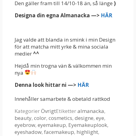
Den gäller fram till 14/10-18 än, så länge
)
Designa din egna Almanacka —>
HÄR
Jag valde att blanda in smink i min Design
för att matcha mitt yrke & mina sociala
medier
^^
Hejdå min trogna vän & välkommen min
nya
Denna look hittar ni —>
HÄR
Innehåller samarbete & obetald rattkod
Kategorier
Övrigt
Etiketter
almanacka
,
beauty
,
color
,
cosmetics
,
designe
,
eye
,
eyebrow
,
eyemakeup
,
Eyemakeuplook
,
eyeshadow
,
facemakeup
,
highlight
,