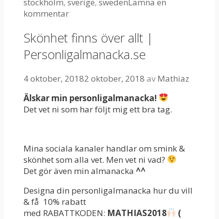
stockholm
,
sverige
,
sweden
Lämna en
kommentar
Skönhet finns över allt |
Personligalmanacka.se
4 oktober, 2018
2 oktober, 2018
av
Mathiaz
Älskar min personligalmanacka!
Det vet ni som har följt mig ett bra tag.
Mina sociala kanaler handlar om smink &
skönhet som alla vet. Men vet ni vad?
Det gör även min almanacka
^^
Designa din personligalmanacka hur du vill
& få 10% rabatt
med RABATTKODEN:
MATHIAS2018
(