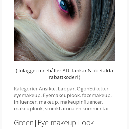
( Inlägget innehåller AD- länkar & obetalda
rabattkoder! )
Kategorier
Ansikte
,
Läppar
,
Ögon
Etiketter
eyemakeup
,
Eyemakeuplook
,
facemakeup
,
influencer
,
makeup
,
makeupinfluencer
,
makeuplook
,
smink
Lämna en kommentar
Green|Eye makeup Look