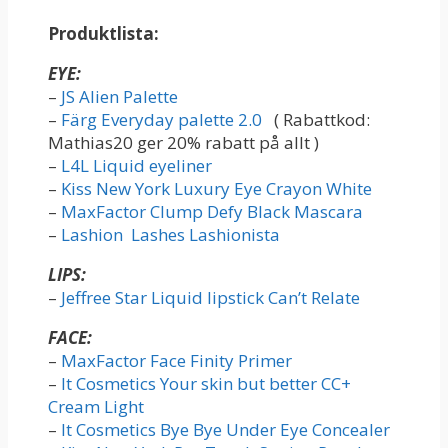
Produktlista:
EYE:
–
JS Alien Palette
–
Färg Everyday palette 2.0
( Rabattkod:
Mathias20 ger 20% rabatt på allt )
–
L4L Liquid eyeliner
–
Kiss New York Luxury Eye Crayon White
–
MaxFactor Clump Defy Black Mascara
–
Lashion Lashes Lashionista
LIPS:
–
Jeffree Star Liquid lipstick Can’t Relate
FACE:
–
MaxFactor Face Finity Primer
–
It Cosmetics Your skin but better CC+
Cream Light
–
It Cosmetics Bye Bye Under Eye Concealer