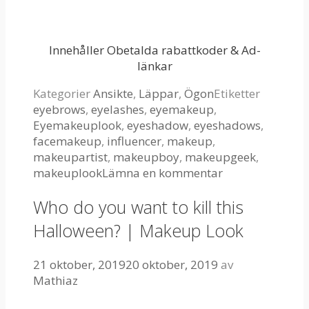
Innehåller Obetalda rabattkoder & Ad-
länkar
Kategorier
Ansikte
,
Läppar
,
Ögon
Etiketter
eyebrows
,
eyelashes
,
eyemakeup
,
Eyemakeuplook
,
eyeshadow
,
eyeshadows
,
facemakeup
,
influencer
,
makeup
,
makeupartist
,
makeupboy
,
makeupgeek
,
makeuplook
Lämna en kommentar
Who do you want to kill this
Halloween? | Makeup Look
21 oktober, 2019
20 oktober, 2019
av
Mathiaz