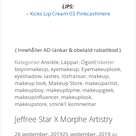
LIPS:
–
Kicks Lip Cream 03 Pinkcashmere
( Innehåller AD-länkar & obetald rabattkod )
Kategorier
Ansikte
,
Läppar
,
Ögon
Etiketter
boyinmakeup
,
eyemakeup
,
Eyemakeuplook
,
eyeshadow
,
lashes
,
lösfransar
,
makeup
,
makeup look
,
Makeup Store
,
makeupartist
,
makeupboy
,
makeupbyme
,
makeupgeek
,
makeupinfluencer
,
makeuplook
,
makeupstore
,
smink
1 kommentar
Jeffree Star X Morphe Artistry
26 september, 2019
25 september, 2019
av