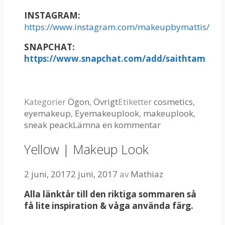
INSTAGRAM:
https://www.instagram.com/makeupbymattis/
SNAPCHAT:
https://www.snapchat.com/add/saithtam
Kategorier
Ögon
,
Övrigt
Etiketter
cosmetics
,
eyemakeup
,
Eyemakeuplook
,
makeuplook
,
sneak peack
Lämna en kommentar
Yellow | Makeup Look
2 juni, 2017
2 juni, 2017
av
Mathiaz
Alla länktår till den riktiga sommaren så
få lite inspiration & våga använda färg.