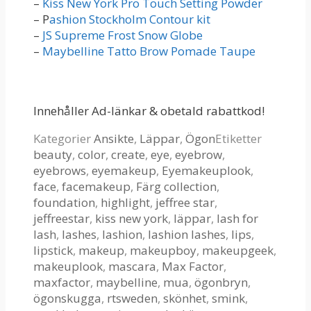
–
Kiss New York Pro Touch Setting Powder
– P
ashion Stockholm Contour kit
–
JS Supreme Frost Snow Globe
–
Maybelline Tatto Brow Pomade Taupe
Innehåller Ad-länkar & obetald rabattkod!
Kategorier
Ansikte
,
Läppar
,
Ögon
Etiketter
beauty
,
color
,
create
,
eye
,
eyebrow
,
eyebrows
,
eyemakeup
,
Eyemakeuplook
,
face
,
facemakeup
,
Färg collection
,
foundation
,
highlight
,
jeffree star
,
jeffreestar
,
kiss new york
,
läppar
,
lash for
lash
,
lashes
,
lashion
,
lashion lashes
,
lips
,
lipstick
,
makeup
,
makeupboy
,
makeupgeek
,
makeuplook
,
mascara
,
Max Factor
,
maxfactor
,
maybelline
,
mua
,
ögonbryn
,
ögonskugga
,
rtsweden
,
skönhet
,
smink
,