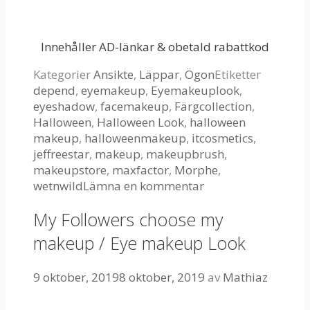
Innehåller AD-länkar & obetald rabattkod
Kategorier
Ansikte
,
Läppar
,
Ögon
Etiketter
depend
,
eyemakeup
,
Eyemakeuplook
,
eyeshadow
,
facemakeup
,
Färgcollection
,
Halloween
,
Halloween Look
,
halloween
makeup
,
halloweenmakeup
,
itcosmetics
,
jeffreestar
,
makeup
,
makeupbrush
,
makeupstore
,
maxfactor
,
Morphe
,
wetnwild
Lämna en kommentar
My Followers choose my
makeup / Eye makeup Look
9 oktober, 2019
8 oktober, 2019
av
Mathiaz