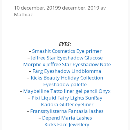
10 december, 2019
9 december, 2019
av
Mathiaz
EYES:
–
Smashit Cosmetics Eye primer
–
Jeffree Star Eyeshadow Glucose
–
Morphe x Jeffree Star Eyeshadow Nate
–
Färg Eyeshadow Lindblomma
–
Kicks Beauty Holiday Collection
Eyeshadow palette
–
Maybelline Tatto liner gel pencil Onyx
–
Pixi Liquid Fairy Lights SunRay
–
Isadora Glitter eyeliner
–
Fransstylisterna Fantasia lashes
–
Depend Maria Lashes
–
Kicks Face Jewellery