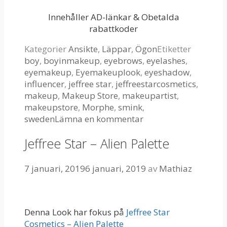
Innehåller AD-länkar & Obetalda
rabattkoder
Kategorier
Ansikte
,
Läppar
,
Ögon
Etiketter
boy
,
boyinmakeup
,
eyebrows
,
eyelashes
,
eyemakeup
,
Eyemakeuplook
,
eyeshadow
,
influencer
,
jeffree star
,
jeffreestarcosmetics
,
makeup
,
Makeup Store
,
makeupartist
,
makeupstore
,
Morphe
,
smink
,
sweden
Lämna en kommentar
Jeffree Star – Alien Palette
7 januari, 2019
6 januari, 2019
av
Mathiaz
Denna Look har fokus på
Jeffree Star
Cosmetics – Alien Palette