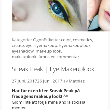
Kategorier
Ögon
Etiketter
color
,
cosmetics
,
create
,
eye
,
eyemakeup
,
Eyemakeuplook
,
eyeshadow
,
makeup look
,
makeuplook
Lämna en kommentar
Sneak Peak | Eye Makeuplook
27 juni, 2017
26 juni, 2017
av
Mathiaz
Här får ni en liten Sneak Peak på
fredagens makeup look! ^^
Glöm inte att följa mina andra sociala
medier