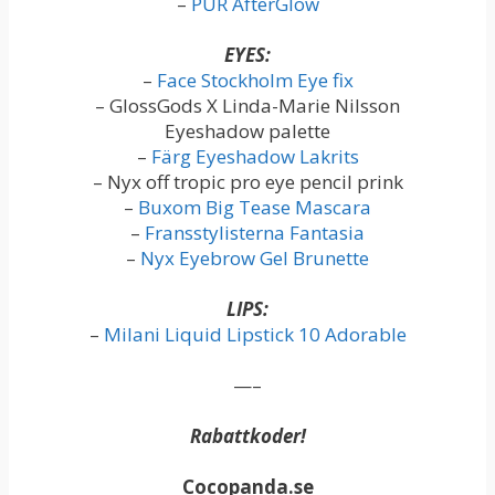
–
PUR AfterGlow
EYES:
–
Face Stockholm Eye fix
– GlossGods X Linda-Marie Nilsson
Eyeshadow palette
–
Färg Eyeshadow Lakrits
– Nyx off tropic pro eye pencil prink
–
Buxom Big Tease Mascara
–
Fransstylisterna Fantasia
–
Nyx Eyebrow Gel Brunette
LIPS:
–
Milani Liquid Lipstick 10 Adorable
—–
Rabattkoder!
Cocopanda.se