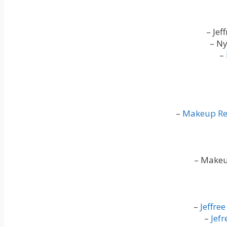
– Jef
– Ny
–
–
Makeup Rev
– Makeu
–
Jeffre
–
Jefr