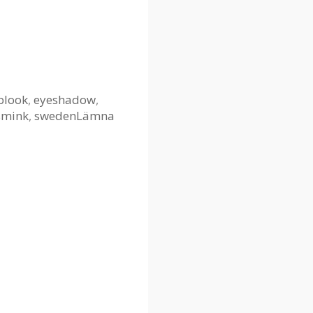
plook
,
eyeshadow
,
smink
,
sweden
Lämna