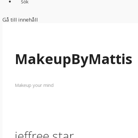
Sök
Gå till innehåll
MakeupByMattis
Makeup your mind
jeffree star