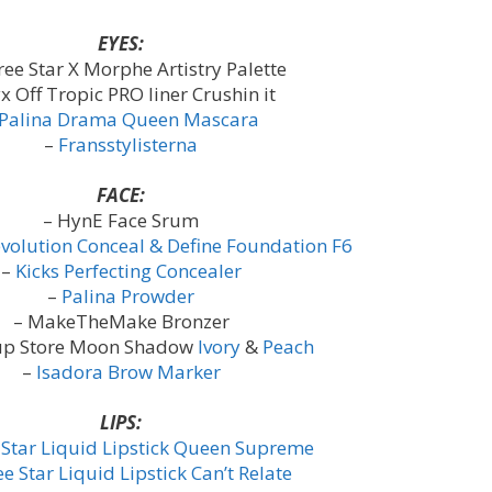
EYES:
free Star X Morphe Artistry Palette
x Off Tropic PRO liner Crushin it
Palina Drama Queen Mascara
–
Fransstylisterna
FACE:
– HynE Face Srum
olution Conceal & Define Foundation F6
–
Kicks Perfecting Concealer
–
Palina Prowder
– MakeTheMake Bronzer
p Store Moon Shadow
Ivory
&
Peach
–
Isadora Brow Marker
LIPS:
e Star Liquid Lipstick Queen Supreme
ee Star Liquid Lipstick Can’t Relate