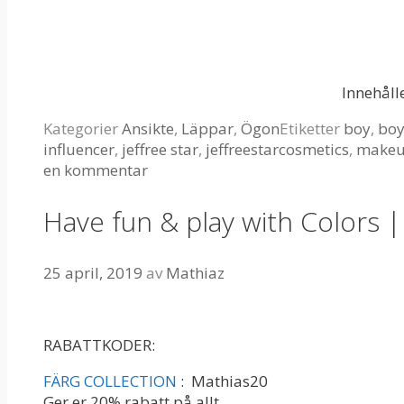
Innehåll
Kategorier
Ansikte
,
Läppar
,
Ögon
Etiketter
boy
,
bo
influencer
,
jeffree star
,
jeffreestarcosmetics
,
make
en kommentar
Have fun & play with Colors |
25 april, 2019
av
Mathiaz
RABATTKODER:
FÄRG COLLECTION
: Mathias20
Ger er 20% rabatt på allt