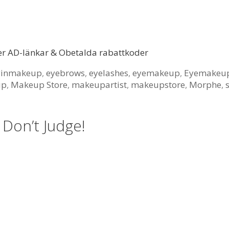
er AD-länkar & Obetalda rabattkoder
yinmakeup
,
eyebrows
,
eyelashes
,
eyemakeup
,
Eyemakeu
up
,
Makeup Store
,
makeupartist
,
makeupstore
,
Morphe
,
 Don’t Judge!