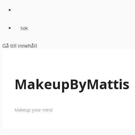
Sök
Gå till innehåll
MakeupByMattis
Makeup your mind