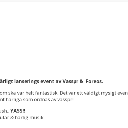
härligt lanserings event av Vasspr &
Foreos.
om ska var helt fantastisk. Det var ett väldigt mysigt e
ent härliga som ordnas av vasspr!
sh..
YASS!!
ulär & härlig musik.