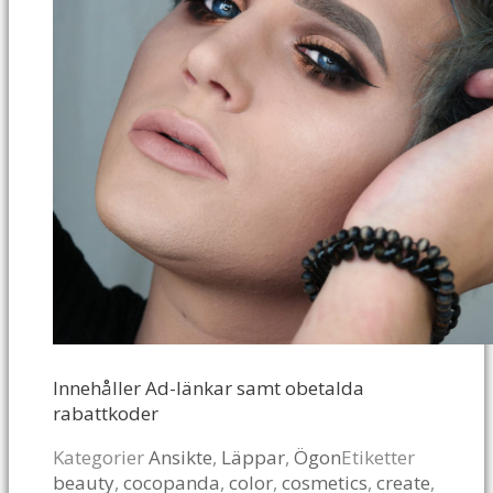
Innehåller Ad-länkar samt obetalda
rabattkoder
Kategorier
Ansikte
,
Läppar
,
Ögon
Etiketter
beauty
,
cocopanda
,
color
,
cosmetics
,
create
,