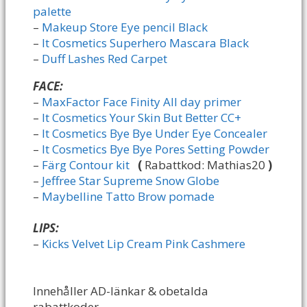
palette
–
Makeup Store Eye pencil Black
–
It Cosmetics Superhero Mascara Black
–
Duff Lashes Red Carpet
FACE:
–
MaxFactor Face Finity All day primer
–
It Cosmetics Your Skin But Better CC+
–
It Cosmetics Bye Bye Under Eye Concealer
–
It Cosmetics Bye Bye Pores Setting Powder
–
Färg Contour kit
(
Rabattkod: Mathias20
)
–
Jeffree Star Supreme Snow Globe
–
Maybelline Tatto Brow pomade
LIPS:
–
Kicks Velvet Lip Cream Pink Cashmere
Innehåller AD-länkar & obetalda
rabattkoder