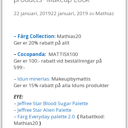
22 januari, 2019
22 januari, 2019
av
Mathiaz
– Färg Collection:
Mathias20
Ger er 20% rabatt på allt
–
Cocopanda:
MATTISX100
Ger er 100:- rabatt vid beställningar på
599:-
–
Idun minerlas:
Makeupbymattis
Ger er 15% rabatt på alla Iduns produkter
EYE:
–
Jeffree Star Blood Sugar Palette
–
Jeffree Star Alien Palette
–
Färg Everyday palette 2.0
(
Rabattkod:
Mathias20
)