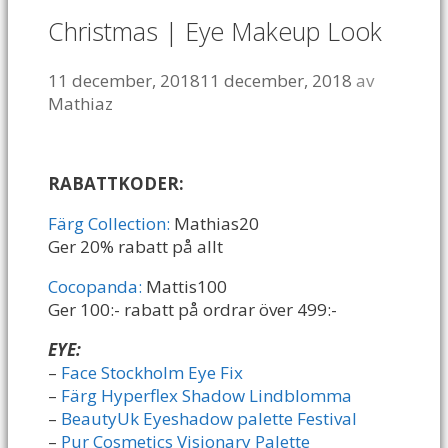
Christmas | Eye Makeup Look
11 december, 2018
11 december, 2018
av
Mathiaz
RABATTKODER:
Färg Collection:
Mathias20
Ger 20% rabatt på allt
Cocopanda:
Mattis100
Ger 100:- rabatt på ordrar över 499:-
EYE:
–
Face Stockholm Eye Fix
–
Färg Hyperflex Shadow Lindblomma
–
BeautyUk Eyeshadow palette Festival
–
Pur Cosmetics Visionary Palette