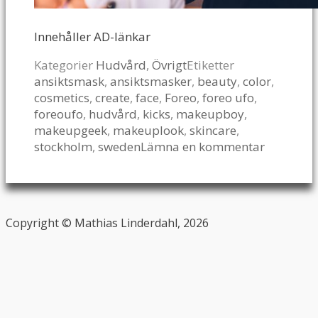
Innehåller AD-länkar
Kategorier
Hudvård
,
Övrigt
Etiketter
ansiktsmask
,
ansiktsmasker
,
beauty
,
color
,
cosmetics
,
create
,
face
,
Foreo
,
foreo ufo
,
foreoufo
,
hudvård
,
kicks
,
makeupboy
,
makeupgeek
,
makeuplook
,
skincare
,
stockholm
,
sweden
Lämna en kommentar
Copyright © Mathias Linderdahl, 2026