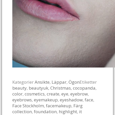
Kategorier
Ansikte
,
Läppar
,
Ögon
Etiketter
beauty
,
beautyuk
,
Christmas
,
cocopanda
,
color
,
cosmetics
,
create
,
eye
,
eyebrow
,
eyebrows
,
eyemakeup
,
eyeshadow
,
face
,
Face Stockholm
,
facemakeup
,
Färg
collection
,
foundation
,
highlight
,
it